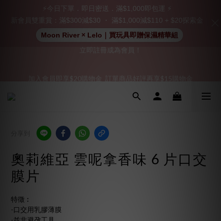
⚡今日下單．即日密送．滿$1,000即包運 ⚡
新會員雙重賞：滿$300減$30 ・ 滿$1,000減$110 + $20探索金
「保密出貨」（無店鋪資訊、一般紙箱）、隱私保護、加密付款、
Moon River × Lelo｜買玩具即贈保濕精華組
立即註冊成為會員！
「保密出貨」（無店鋪資訊、一般紙箱）、隱私保護、加密付款、
加入會員即享$20購物金  訂單商品好評再享$15購物金
立即註冊成為會員！
👑 會員特權： 全場滿 $200 免運費 | 🚪 非會員： 運費 $30 | 我們將
嚴格保密你的購物紀錄，絕不洩露。
「保密出貨」（無店鋪資訊、一般紙箱）、隱私保護、加密付款、
分享到
立即註冊成為會員！
奧莉維亞 雲呢拿香味 6 片口交
膜片
特徵︰
-口交用乳膠薄膜
-並非避孕工具