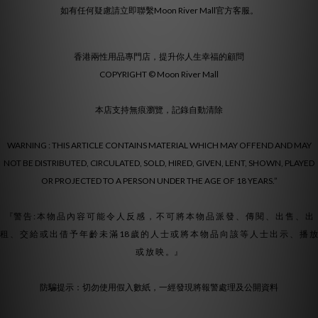
如有任何疑慮請立即聯繫Moon River Mall官方客服。
香港兩性用品專門店，提升你人生幸福的顧問
COPYRIGHT © Moon River Mall
本店支持無痕瀏覽，記錄自動清除
WARNING : THIS ARTICLE CONTAINS MATERIAL WHICH MAY OFFEND AND MAY
NOT BE DISTRIBUTED, CIRCULATED, SOLD, HIRED, GIVEN, LENT, SHOWN, PLAYED
OR PROJECTED TO A PERSON UNDER THE AGE OF 18 YEARS.”
『警 告 : 本 物 品 內 容 可 能 令 人 反 感 ， 不 可 將 本 物 品 派 發 、 傳 閱 、 出 售 、 出
租 、 交 給 或 出 借 予 年 齡 未 滿 18 歲 的 人 士 或 將 本 物 品 向 該 等 人 士 出 示 、 播 放
或 放 映 。』
防騙提示：切勿使用假入數紙，一經發現將報警處理及公開資料