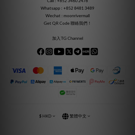
Call : +852 3460 2478
Whatsapp :
+852 8481 3489
Wechat : moonrivermall
Get QR Code 聯絡我們！
加入TG Channel
$
HKD
繁體中文