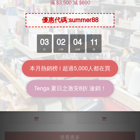
歪歪馬 飛船吮吸G點震動器
SVAKOM TULIP 超強子彈震
動器 紫色
HK$488.00
HK$238.00
HK$530.00
9.2折
HK$258.00
9.2折
查看更多