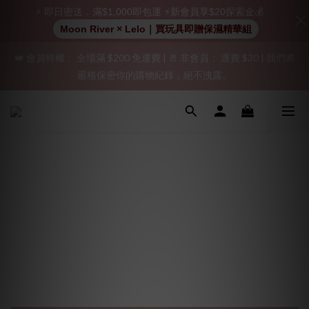
⚡ 即日密送．滿$1,000即包運 ⚡新會員享$20探索金💰
加入會員即享$20購物金  訂單商品好評再享$15購物金
Moon River × Lelo｜買玩具即贈保濕精華組
👑 會員特權： 全場滿 $200 免運費 | 🚪 非會員： 運費 $30 | 我們將
「保密出貨」（無店鋪資訊、一般紙箱）、隱私保護、加密付款、
嚴格保密你的購物紀錄，絕不洩露。
立即註冊成為會員！
「保密出貨」（無店鋪資訊、一般紙箱）、隱私保護、加密付款、
立即註冊成為會員！