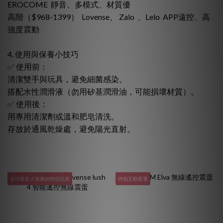
EROCOME 靜音、多模式、材質優
高階（$968-1399） Lovense、 Zalo 、Lelo APP遠控、高
強度震動
4. 使用與保養小技巧
✅ 使用前：
清潔雙手與玩具，避免細菌感染。
搭配水性潤滑液（勿用矽基潤滑油，可能損壞材質）。
✅ 使用後：
用專用清潔劑或溫和肥皂清洗。
存放於通風乾燥處，避免陽光直射。
全球最多人推薦的情侶玩具
伴侶互動首選