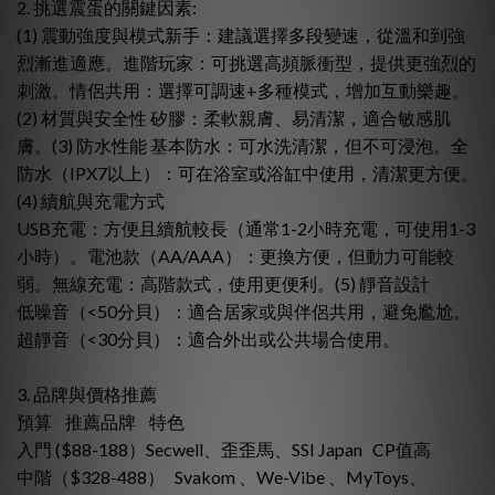
2. 挑選震蛋的關鍵因素:
(1) 震動強度與模式新手：建議選擇多段變速，從溫和到強
烈漸進適應。進階玩家：可挑選高頻脈衝型，提供更強烈的
刺激。情侶共用：選擇可調速+多種模式，增加互動樂趣。
(2) 材質與安全性 矽膠：柔軟親膚、易清潔，適合敏感肌
膚。(3) 防水性能 基本防水：可水洗清潔，但不可浸泡。全
防水（IPX7以上）：可在浴室或浴缸中使用，清潔更方便。
(4) 續航與充電方式
USB充電：方便且續航較長（通常1-2小時充電，可使用1-3
小時）。電池款（AA/AAA）：更換方便，但動力可能較
弱。無線充電：高階款式，使用更便利。(5) 靜音設計
低噪音（<50分貝）：適合居家或與伴侶共用，避免尷尬。
超靜音（<30分貝）：適合外出或公共場合使用。
3. 品牌與價格推薦
預算 推薦品牌 特色
入門 ($88-188）Secwell、歪歪馬、SSI Japan CP值高
中階（$328-488） Svakom 、We-Vibe 、MyToys、