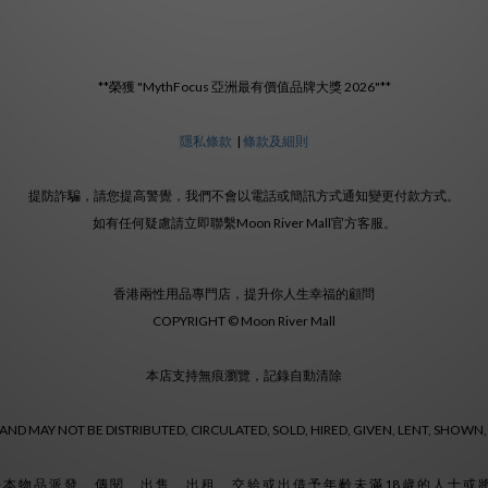
**榮獲 "MythFocus 亞洲最有價值品牌大獎 2026"**
隱私條款
|
條款及細則
提防詐騙，請您提高警覺，我們不會以電話或簡訊方式通知變更付款方式。
如有任何疑慮請立即聯繫Moon River Mall官方客服。
香港兩性用品專門店，提升你人生幸福的顧問
COPYRIGHT © Moon River Mall
本店支持無痕瀏覽，記錄自動清除
ND MAY NOT BE DISTRIBUTED, CIRCULATED, SOLD, HIRED, GIVEN, LENT, SHOWN,
 本 物 品 派 發 、 傳 閱 、 出 售 、 出 租 、 交 給 或 出 借 予 年 齡 未 滿 18 歲 的 人 士 或