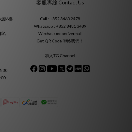
客服專線 Contact Us
大廈6樓
Call : +852 3460 2478
Whatsapp :
+852 8481 3489
室,
Wechat : moonrivermall
Get QR Code 聯絡我們！
加入TG Channel
:30
:00