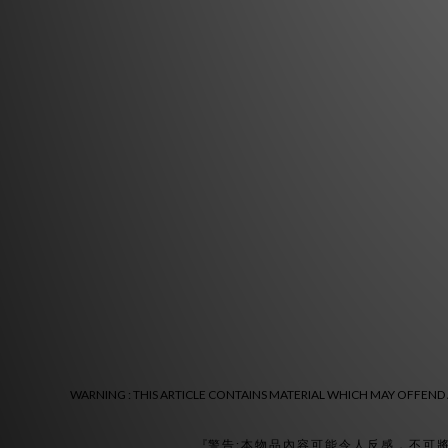
WARNING : THIS ARTICLE CONTAINS MATERIAL WHICH MAY OFFEND A
『警 告 : 本 物 品 內 容 可 能 令 人 反 感 ， 不 可 將