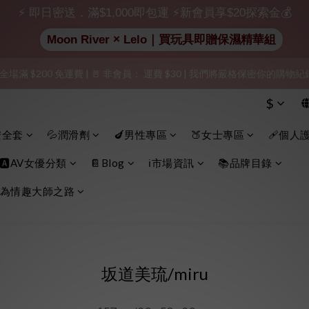
出貨」（無店鋪資訊、一般紙箱）、隱私保護、加密付款、立即註冊成為
⚡ 即日密送．滿$1,000即包運 ⚡新會員享$20探索金💰
加入會員即享$20購物金  訂單商品好評再享$15購物金
Moon River × Lelo｜買玩具即贈保濕精華組
 全場滿 $200 免運費 | 🚪 非會員： 運費 $30 | 我們將嚴格保密你的購
出貨」（無店鋪資訊、一般紙箱）、隱私保護、加密付款、立即註冊成為
出貨」（無店鋪資訊、一般紙箱）、隱私保護、加密付款、立即註冊成為
$
安全套
💦潤滑劑
🍆男性專區
🍑女士專區
🩹個人
🅰️AV女優分類
📔Blog
ℹ️市場資訊
📚品牌目錄
為情趣大師之路
坂道美琉/miru