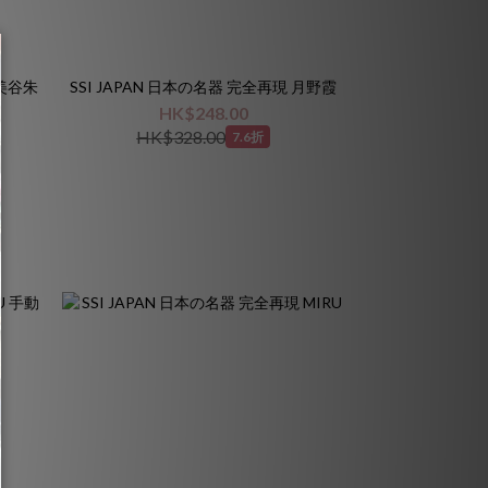
 美谷朱
SSI JAPAN 日本の名器 完全再現 月野霞
HK$248.00
HK$328.00
7.6折