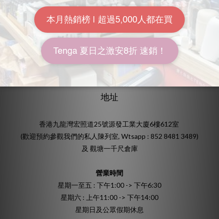
送貨包裝
付款方式
送貨方式
常見問題：一般用戶
退換貨政策
保修及更換
地址
香港九龍灣宏照道25號源發工業大廈6樓612室
(歡迎預約參觀我們的私人陳列室, Wtsapp : 852 8481 3489)
及 觀塘一千尺倉庫
營業時間
星期一至五 : 下午1:00 -> 下午6:30
星期六 : 上午11:00 -> 下午14:00
星期日及公眾假期休息