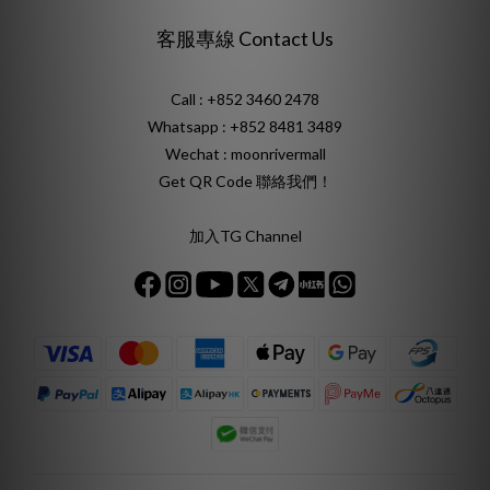
客服專線 Contact Us
Call : +852 3460 2478
Whatsapp :
+852 8481 3489
Wechat : moonrivermall
Get QR Code 聯絡我們！
加入TG Channel