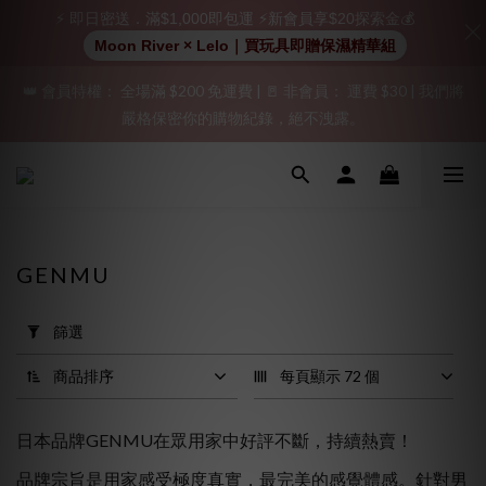
⚡ 即日密送．滿$1,000即包運 ⚡新會員享$20探索金💰
加入會員即享$20購物金  訂單商品好評再享$15購物金
Moon River × Lelo｜買玩具即贈保濕精華組
👑 會員特權： 全場滿 $200 免運費 | 🚪 非會員： 運費 $30 | 我們將
「保密出貨」（無店鋪資訊、一般紙箱）、隱私保護、加密付款、
嚴格保密你的購物紀錄，絕不洩露。
立即註冊成為會員！
「保密出貨」（無店鋪資訊、一般紙箱）、隱私保護、加密付款、
立即註冊成為會員！
GENMU
套
用
篩選
篩
選
商品排序
每頁顯示 72 個
(0/20)
日本品牌GENMU在眾用家中好評不斷，持續熱賣！
價格
(HK$)
品牌宗旨是用家感受極度真實，最完美的感覺體感。針對男