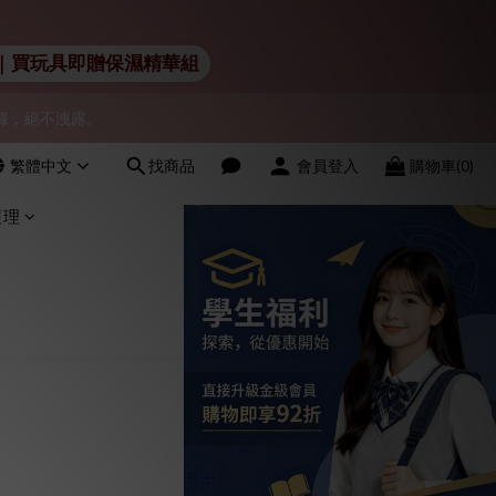
會員！
 Lelo｜買玩具即贈保濕精華組
物紀錄，絕不洩露。
會員！
繁體中文
找商品
會員登入
購物車(0)
會員！
護理