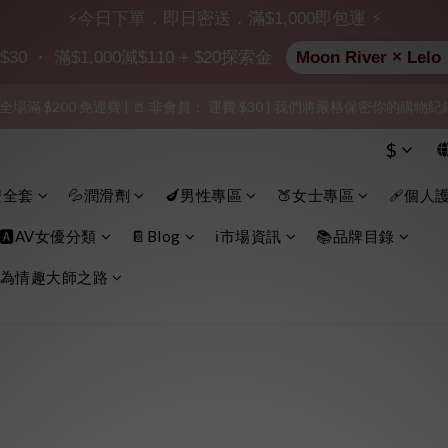
出貨」（無店鋪資訊、一般紙箱）、隱私保護、加密付款、立即註冊成為
⚡今日下單．即日密送．滿$1,000即包運 ⚡
 ・ 滿$1,000減$110 + $20探索金
Moon River ×
加入會員即享$20購物金  訂單商品好評再享$15購物金
 全場滿 $200 免運費 | 🚪 非會員： 運費 $30 | 我們將嚴格保密你的購
出貨」（無店鋪資訊、一般紙箱）、隱私保護、加密付款、立即註冊成為
$
出貨」（無店鋪資訊、一般紙箱）、隱私保護、加密付款、立即註冊成為
安全套
💦潤滑劑
🍆男性專區
🍑女士專區
🩹個人
🅰️AV女優分類
📔Blog
ℹ️市場資訊
📚品牌目錄
為情趣大師之路