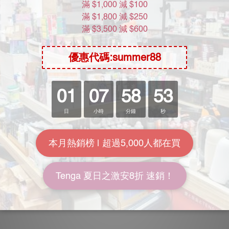
Book房:
themood.booking-radar.com/hk
進入The Mood ig
常見問題