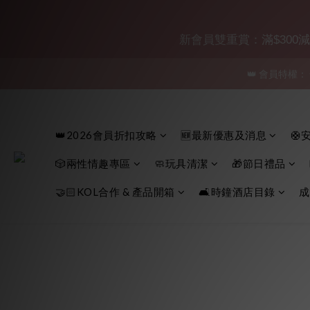
「保密
新會員雙重賞：滿$300減$30
👑 會員特權：
「保密
「保密
👑2026會員折扣攻略
🆕最新優惠及消息
🛟
🎲兩性情趣專區
🧼玩具清潔
🎁節日禮品
🤝🏻KOL合作 & 產品開箱
🛋️時鐘酒店目錄
成