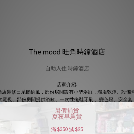
The mood 旺角時鐘酒店
自助入住 時鐘酒店
店家介紹:
推介。酒店裝修日系簡約風，部份房間設有小型浴缸，環境乾淨、設
備：大電視、部份房間提供浴缸、一次性拖鞋牙刷 、變色燈、安全套T
風格。距離旺角港鐵站只需步行1分鍾The Mood 旺角分店爆房
地址: 九龍旺角亞皆老街83號先施大廈15樓1502室