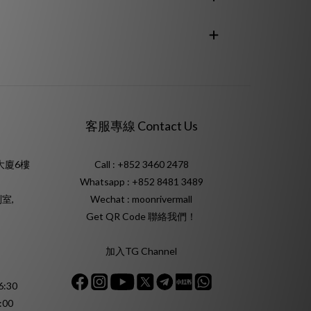
客服專線 Contact Us
大廈6樓
Call : +852 3460 2478
Whatsapp :
+852 8481 3489
室,
Wechat : moonrivermall
Get QR Code 聯絡我們！
加入TG Channel
:30
:00