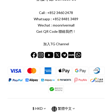
Call : +852 3460 2478
Whatsapp :
+852 8481 3489
Wechat : moonrivermall
Get QR Code 聯絡我們！
加入TG Channel
$
HKD
繁體中文