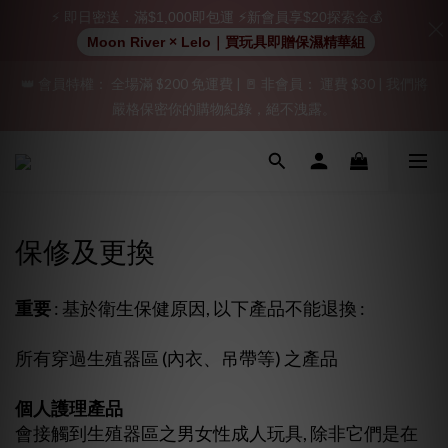
⚡ 即日密送．滿$1,000即包運 ⚡新會員享$20探索金💰
加入會員即享$20購物金  訂單商品好評再享$15購物金
Moon River × Lelo｜買玩具即贈保濕精華組
👑 會員特權： 全場滿 $200 免運費 | 🚪 非會員： 運費 $30 | 我們將
「保密出貨」（無店鋪資訊、一般紙箱）、隱私保護、加密付款、
嚴格保密你的購物紀錄，絕不洩露。
立即註冊成為會員！
「保密出貨」（無店鋪資訊、一般紙箱）、隱私保護、加密付款、
立即註冊成為會員！
保修及更換
重要
: 基於衛生保健原因, 以下產品不能退換 :
所有穿過生殖器區 (內衣、吊帶等) 之產品
個人護理產品
會接觸到生殖器區之男女性成人玩具, 除非它們是在