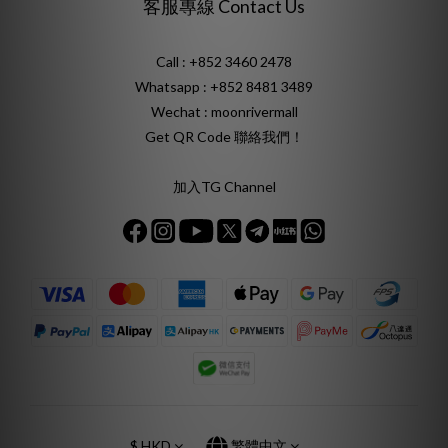
客服專線 Contact Us
Call : +852 3460 2478
Whatsapp :
+852 8481 3489
Wechat : moonrivermall
Get QR Code 聯絡我們！
加入TG Channel
$
HKD
繁體中文