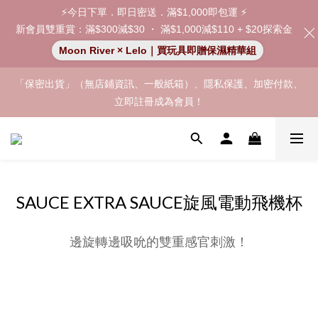
⚡今日下單．即日密送．滿$1,000即包運 ⚡
新會員雙重賞：滿$300減$30 ・ 滿$1,000減$110 + $20探索金
Moon River × Lelo｜買玩具即贈保濕精華組
「保密出貨」（無店鋪資訊、一般紙箱）、隱私保護、加密付款、
「保密出貨」（無店鋪資訊、一般紙箱）、隱私保護、加密付款、
立即註冊成為會員！
立即註冊成為會員！
加入會員即享$20購物金  訂單商品好評再享$15購物金
👑 會員特權： 全場滿 $200 免運費 | 🚪 非會員： 運費 $30 | 我們將
嚴格保密你的購物紀錄，絕不洩露。
SAUCE EXTRA SAUCE旋風電動飛機杯
「保密出貨」（無店鋪資訊、一般紙箱）、隱私保護、加密付款、
邊旋轉邊吸吮的雙重感官刺激！
立即註冊成為會員！