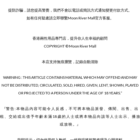
提防詐騙，請您提高警覺，我們不會以電話或簡訊方式通知變更付款方式。
如有任何疑慮請立即聯繫Moon River Mall官方客服。
香港兩性用品專門店，提升你人生幸福的顧問
COPYRIGHT © Moon River Mall
本店支持無痕瀏覽，記錄自動清除
WARNING : THIS ARTICLE CONTAINS MATERIAL WHICH MAY OFFEND AND MAY
NOT BE DISTRIBUTED, CIRCULATED, SOLD, HIRED, GIVEN, LENT, SHOWN, PLAYED
OR PROJECTED TO A PERSON UNDER THE AGE OF 18 YEARS.”
『警 告 : 本 物 品 內 容 可 能 令 人 反 感 ， 不 可 將 本 物 品 派 發 、 傳 閱 、 出 售 、 出
租 、 交 給 或 出 借 予 年 齡 未 滿 18 歲 的 人 士 或 將 本 物 品 向 該 等 人 士 出 示 、 播 放
或 放 映 。』
防騙提示：切勿使用假入數紙，一經發現將報警處理及公開資料