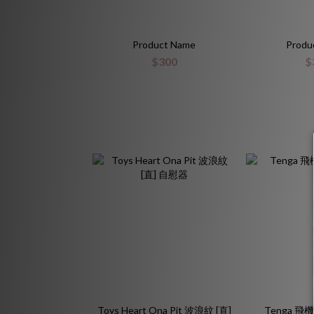
Product Name
Produ
$300
$
Toys Heart Ona Pit 波浪紋 [直]
Tenga 飛