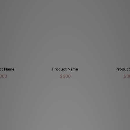
ct Name
Product Name
Produc
300
$300
$3