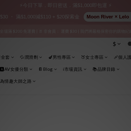
出貨」（無店鋪資訊、一般紙箱）、隱私保護、加密付款、立即註冊成為
⚡今日下單．即日密送．滿$1,000即包運 ⚡
 ・ 滿$1,000減$110 + $20探索金
Moon River ×
加入會員即享$20購物金  訂單商品好評再享$15購物金
 全場滿 $200 免運費 | 🚪 非會員： 運費 $30 | 我們將嚴格保密你的購
出貨」（無店鋪資訊、一般紙箱）、隱私保護、加密付款、立即註冊成為
$
出貨」（無店鋪資訊、一般紙箱）、隱私保護、加密付款、立即註冊成為
安全套
💦潤滑劑
🍆男性專區
🍑女士專區
🩹個人
🅰️AV女優分類
📔Blog
ℹ️市場資訊
📚品牌目錄
為情趣大師之路