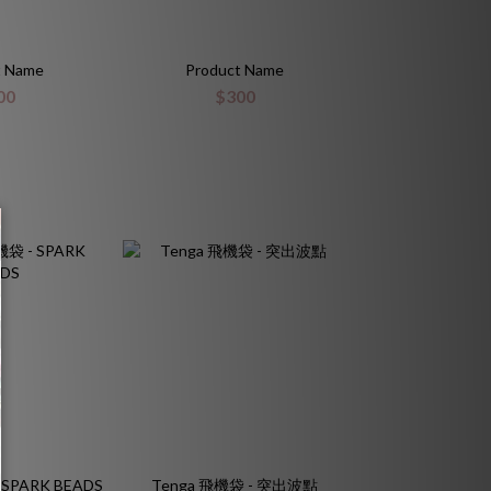
t Name
Product Name
00
$300
SPARK BEADS
Tenga 飛機袋 - 突出波點