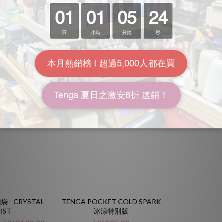
~ HK$130.00
HK$29.00 ~ HK$130.00
HK$29.00 ~
.00
HK$240.00
HK$240.
5.4折
5.4折
袋 - CRYSTAL
TENGA POCKET COLD SPARK
IST
冰涼特別版