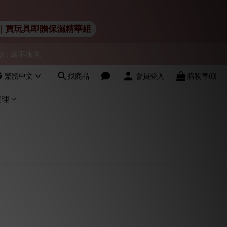
會員！
 Lelo｜買玩具即贈保濕精華組
物紀錄，絕不洩露。
會員！
繁體中文
找商品
會員登入
購物車(0)
會員！
護理