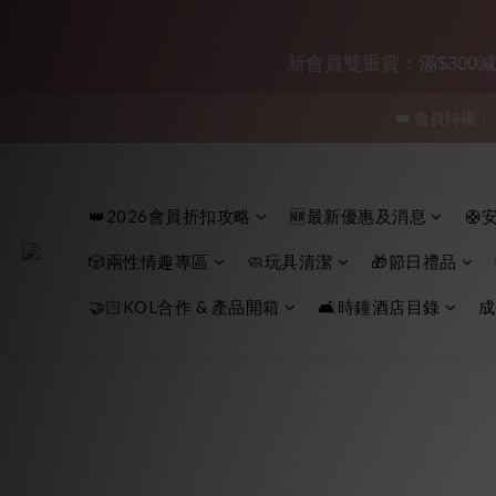
「保密
新會員雙重賞：滿$300減$30
👑 會員特權：
「保密
「保密
👑2026會員折扣攻略
🆕最新優惠及消息
🛟
🎲兩性情趣專區
🧼玩具清潔
🎁節日禮品
🤝🏻KOL合作 & 產品開箱
🛋️時鐘酒店目錄
成