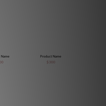
t Name
Product Name
00
$300