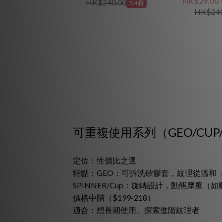
HK$29.00 
HK$240.00
5.4折
HK$240
可重複使用系列（GEO/CUP/
定位：性價比之選
特點：GEO：可拆洗矽膠套，紋理從溫和（洞穴
SPINNER/Cup：旋轉設計，動態摩擦（如藍
價格中階（$199-218）
適合：想長期使用、探索進階紋理者