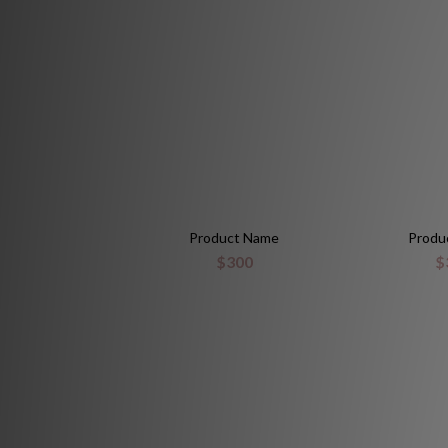
Product Name
Produ
$300
$