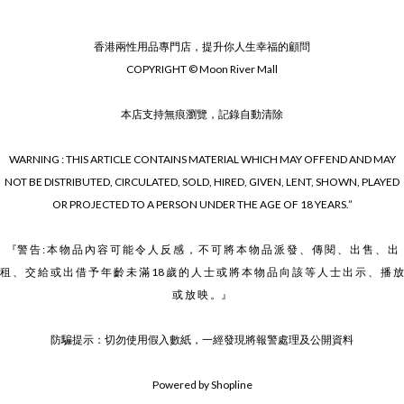
香港兩性用品專門店，提升你人生幸福的顧問
COPYRIGHT © Moon River Mall
本店支持無痕瀏覽，記錄自動清除
WARNING : THIS ARTICLE CONTAINS MATERIAL WHICH MAY OFFEND AND MAY
NOT BE DISTRIBUTED, CIRCULATED, SOLD, HIRED, GIVEN, LENT, SHOWN, PLAYED
OR PROJECTED TO A PERSON UNDER THE AGE OF 18 YEARS.”
『警 告 : 本 物 品 內 容 可 能 令 人 反 感 ， 不 可 將 本 物 品 派 發 、 傳 閱 、 出 售 、 出
租 、 交 給 或 出 借 予 年 齡 未 滿 18 歲 的 人 士 或 將 本 物 品 向 該 等 人 士 出 示 、 播 放
或 放 映 。』
防騙提示：切勿使用假入數紙，一經發現將報警處理及公開資料
Powered by Shopline