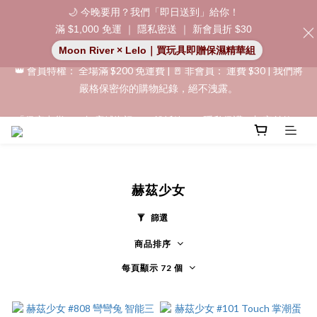
加入會員即享$20購物金  訂單商品好評再享$15購物金
🌙 今晚要用？我們「即日送到」給你！
滿 $1,000 免運 ｜ 隱私密送 ｜ 新會員折 $30
👑 會員特權： 全場滿 $200 免運費 | 🚪 非會員： 運費 $30 | 我們將
Moon River × Lelo｜買玩具即贈保濕精華組
嚴格保密你的購物紀錄，絕不洩露。
「保密出貨」（無店鋪資訊、一般紙箱）、隱私保護、加密付款、
「保密出貨」（無店鋪資訊、一般紙箱）、隱私保護、加密付款、
立即註冊成為會員！
立即註冊成為會員！
赫茲少女
篩選
商品排序
每頁顯示 72 個