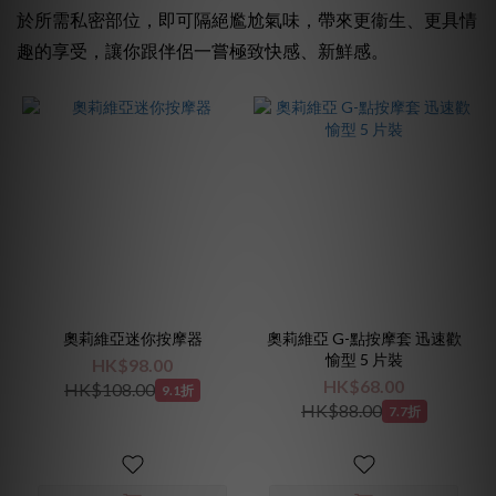
於所需私密部位，即可隔絕尷尬氣味，帶來更衞生、更具情
趣的享受，讓你跟伴侶一嘗極致快感、新鮮感。
~
奧莉維亞迷你按摩器
奧莉維亞 G-點按摩套 迅速歡
愉型 5 片裝
HK$98.00
HK$68.00
HK$108.00
9.1折
HK$88.00
7.7折