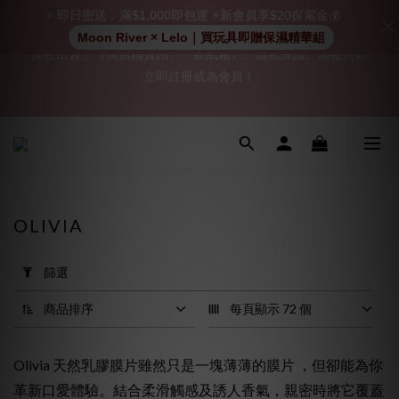
⚡ 即日密送．滿$1,000即包運 ⚡新會員享$20探索金💰
「保密出貨」（無店鋪資訊、一般紙箱）、隱私保護、加密付款、
Moon River × Lelo｜買玩具即贈保濕精華組
立即註冊成為會員！
「保密出貨」（無店鋪資訊、一般紙箱）、隱私保護、加密付款、
立即註冊成為會員！
加入會員即享$20購物金  訂單商品好評再享$15購物金
👑 會員特權： 全場滿 $200 免運費 | 🚪 非會員： 運費 $30 | 我們將
嚴格保密你的購物紀錄，絕不洩露。
「保密出貨」（無店鋪資訊、一般紙箱）、隱私保護、加密付款、
OLIVIA
立即註冊成為會員！
套
用
篩選
篩
選
商品排序
每頁顯示 72 個
(0/20)
Olivia 天然乳膠膜片雖然只是一塊薄薄的膜片 ，但卻能為你
價格
革新口愛體驗。結合柔滑觸感及誘人香氣，親密時將它覆蓋
(HK$)