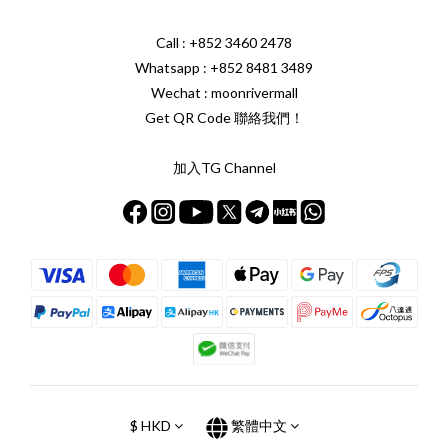
Call : +852 3460 2478
Whatsapp :
+852 8481 3489
Wechat : moonrivermall
Get QR Code 聯絡我們！
加入TG Channel
$
HKD
繁體中文