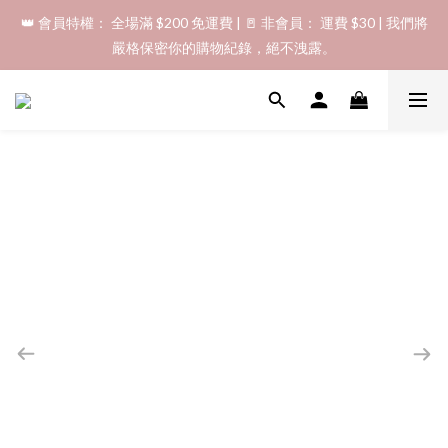
👑 會員特權： 全場滿 $200 免運費 | 🚪 非會員： 運費 $30 | 我們將
「保密出貨」（無店鋪資訊、一般紙箱）、隱私保護、加密付款、
嚴格保密你的購物紀錄，絕不洩露。
立即註冊成為會員！
「保密出貨」（無店鋪資訊、一般紙箱）、隱私保護、加密付款、
立即註冊成為會員！