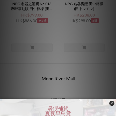
NPG 名器之証明 No.013
NPG 名器覺醒 田中檸檬
吸啜震動版 田中檸檬 (田中
(田中レモン)
レモン 前稱楓可憐 楓カレ
HK$799.00
HK$238.00
ン)
HK$866.00
HK$298.00
9.2折
8折
Moon River Mall
關於我們
加入我們
批發查詢