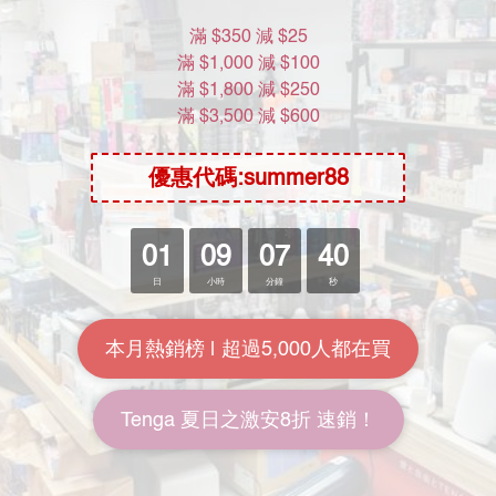
KOL計劃
常用資訊
送貨包裝
付款方式
送貨方式
常見問題：一般用戶
退換貨政策
保修及更換
地址
香港九龍灣宏照道25號源發工業大廈6樓612室
(歡迎預約參觀我們的私人陳列室, Wtsapp : 852 8481 3489)
及 觀塘一千尺倉庫