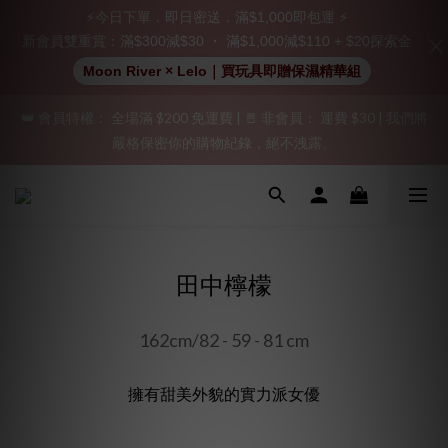
立即註冊成為會員！
⚡今日下單．即日密送．滿$1,000即包運 ⚡
新會員雙重賞：滿$300減$30 ・ 滿$1,000減$110 + $20探索金
加入會員即享$20購物金  訂單商品好評再享$15購物金
Moon River × Lelo｜買玩具即贈保濕精華組
👑 會員特權： 全場滿 $200 免運費 | 🚪 非會員： 運費 $30 | 我們將
「保密出貨」（無店鋪資訊、一般紙箱）、隱私保護、加密付款、
嚴格保密你的購物紀錄，絕不洩露。
立即註冊成為會員！
「保密出貨」（無店鋪資訊、一般紙箱）、隱私保護、加密付款、
立即註冊成為會員！
田中檸檬
162cm/82 - 59 - 81 cm
擁有甜美外貌的實力派女優