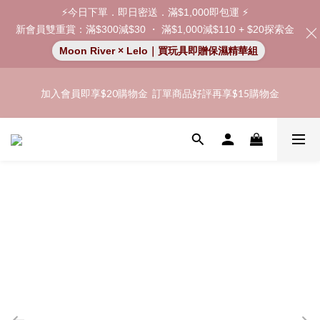
⚡今日下單．即日密送．滿$1,000即包運 ⚡
新會員雙重賞：滿$300減$30 ・ 滿$1,000減$110 + $20探索金
「保密出貨」（無店鋪資訊、一般紙箱）、隱私保護、加密付款、
Moon River × Lelo｜買玩具即贈保濕精華組
立即註冊成為會員！
「保密出貨」（無店鋪資訊、一般紙箱）、隱私保護、加密付款、
加入會員即享$20購物金  訂單商品好評再享$15購物金
立即註冊成為會員！
👑 會員特權： 全場滿 $200 免運費 | 🚪 非會員： 運費 $30 | 我們將
嚴格保密你的購物紀錄，絕不洩露。
「保密出貨」（無店鋪資訊、一般紙箱）、隱私保護、加密付款、
立即註冊成為會員！