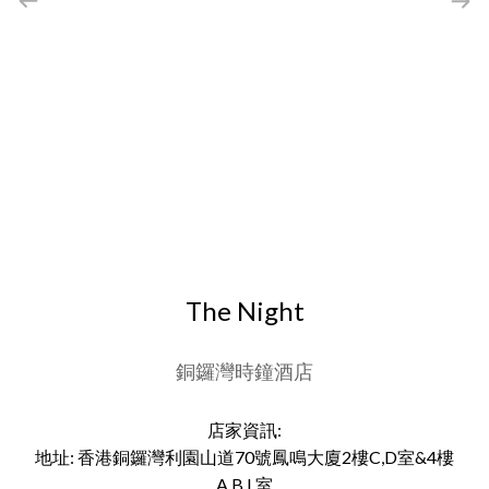
The Night
銅鑼灣時鐘酒店
店家資訊:
地址: 香港銅鑼灣利園山道70號鳳鳴大廈2樓C,D室&4樓
A,B,L室