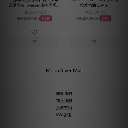
必備套裝 (Svakom遙控震蛋 +
按摩精油 134ml
System Jo涼感液 + Pjur清潔
HK$699.00
HK$398.00
噴霧)
HK$844.00
HK$428.00
8.3折
9.3折
Moon River Mall
關於我們
加入我們
批發查詢
KOL計劃