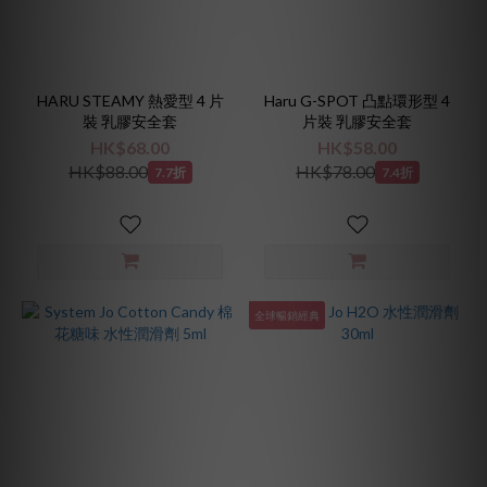
色
(1)
淺
HARU STEAMY 熱愛型 4 片
Haru G-SPOT 凸點環形型 4
紫
裝 乳膠安全套
片裝 乳膠安全套
色
HK$68.00
HK$58.00
(1)
HK$88.00
HK$78.00
7.7折
7.4折
綠
色
(1)
黑
色
全球暢銷經典
(1)
材
質
乳
膠