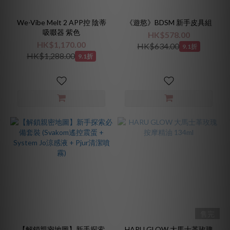
We-Vibe Melt 2 APP控 陰蒂
《遊慾》BDSM 新手皮具組
吸啜器 紫色
HK$578.00
HK$1,170.00
HK$634.00
9.1折
HK$1,288.00
9.1折
售完
【解鎖親密地圖】新手探索
HARU GLOW 大馬士革玫瑰