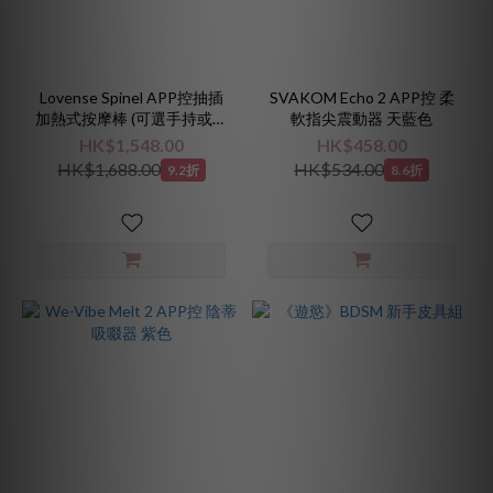
Lovense Spinel APP控抽插
SVAKOM Echo 2 APP控 柔
加熱式按摩棒 (可選手持或吸
軟指尖震動器 天藍色
啜底盤)
HK$1,548.00
HK$458.00
HK$1,688.00
HK$534.00
9.2折
8.6折