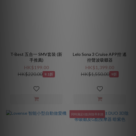
T-Best 五合一 SMV套裝 (新
Lelo Sona 3 Cruise APP控 遙
手推薦)
控聲波吸啜器
HK$199.00
HK$1,399.00
HK$220.00
HK$1,550.00
9.1折
9折
同時滿足G點與陰蒂刺激