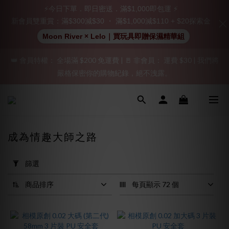
立即註冊成為會員！
⚡今日下單．即日密送．滿$1,000即包運 ⚡
新會員雙重賞：滿$300減$30 ・ 滿$1,000減$110 + $20探索金
加入會員即享$20購物金  訂單商品好評再享$15購物金
Moon River × Lelo｜買玩具即贈保濕精華組
👑 會員特權： 全場滿 $200 免運費 | 🚪 非會員： 運費 $30 | 我們將
「保密出貨」（無店鋪資訊、一般紙箱）、隱私保護、加密付款、
嚴格保密你的購物紀錄，絕不洩露。
立即註冊成為會員！
「保密出貨」（無店鋪資訊、一般紙箱）、隱私保護、加密付款、
立即註冊成為會員！
成為情趣大師之路
套
用
篩選
篩
選
商品排序
每頁顯示 72 個
(0/20)
品