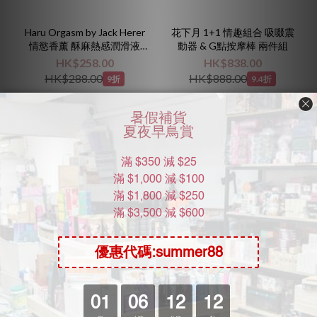
Haru Orgasm by Jack Herer
花下月 1+1 情趣組合 吸啜震
情慾香薰 酥麻熱感潤滑液
動器 & G點按摩棒 兩件組
155ml
HK$258.00
HK$838.00
HK$288.00
HK$888.00
9折
9.4折
新升級