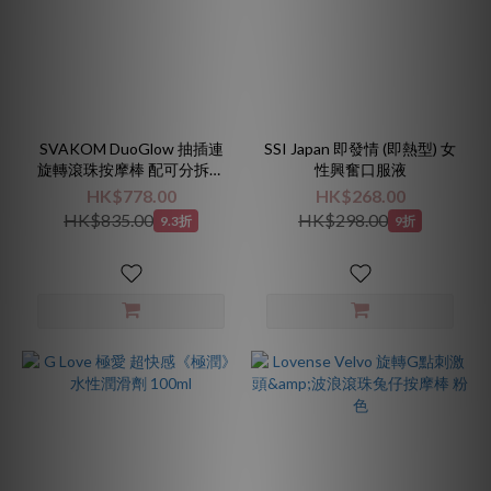
SVAKOM DuoGlow 抽插連
SSI Japan 即發情 (即熱型) 女
旋轉滾珠按摩棒 配可分拆式
性興奮口服液
陰蒂拍打按摩器 丁香紫色
HK$778.00
HK$268.00
HK$835.00
HK$298.00
9.3折
9折