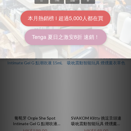
力神 NMN 19800+ 男士逆天
Orgie Dual Vibe! 口交專用
回春丸 (60粒) (黑瑪卡+淫羊
冰火震震高潮液 (Strawberry
藿配方)
Gin and Tonic 口味)
HK$1,780.00
HK$238.00
HK$2,280.00
HK$298.00
7.8折
8折
葡萄牙 Orgie She Spot
SVAKOM Klitty 挑逗舌頭連
Intimate Gel G 點潮吹液
吸吮震動智能玩具 煙燻薰衣
15mL
草色
HK$199.00
HK$548.00