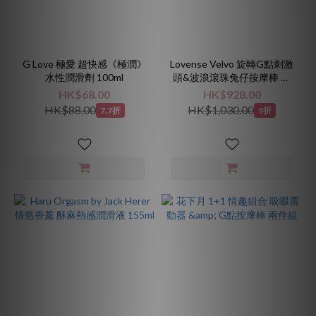
G Love 極愛 超快感《極潤》
Lovense Velvo 旋轉G點刺激
水性潤滑劑 100ml
頭&波浪滾珠兔仔按摩棒 粉
色
HK$68.00
HK$928.00
HK$88.00
HK$1,030.00
7.7折
9折