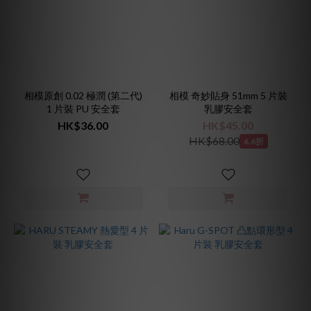
脂
|
粉
白
(1)
天
相模原創 0.02 極潤 (第二代)
相模 奇妙貼身 51mm 5 片裝
青
1 片裝 PU 安全套
乳膠安全套
|
HK$36.00
HK$45.00
藍
HK$68.00
6.6折
白
(1)
星
黛
|
黃
紫
(1)
淡
粉