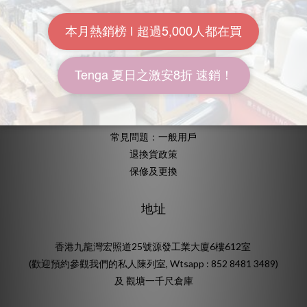
KOL計劃
常用資訊
送貨包裝
付款方式
送貨方式
常見問題：一般用戶
退換貨政策
保修及更換
地址
香港九龍灣宏照道25號源發工業大廈6樓612室
(歡迎預約參觀我們的私人陳列室, Wtsapp : 852 8481 3489)
及 觀塘一千尺倉庫