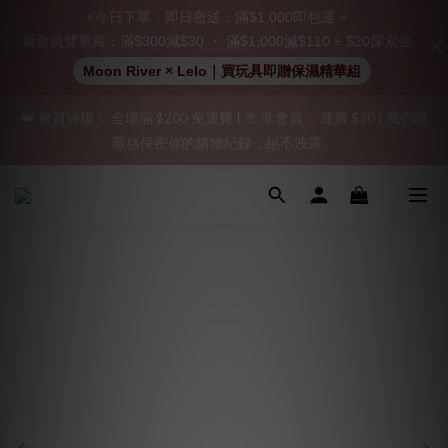
立即註冊成為會員！
⚡今日下單．即日密送．滿$1,000即包運 ⚡
新會員雙重賞：滿$300減$30 ・ 滿$1,000減$110 + $20探索金
加入會員即享$20購物金  訂單商品好評再享$15購物金
Moon River × Lelo｜買玩具即贈保濕精華組
👑 會員特權： 全場滿 $200 免運費 | 🚪 非會員： 運費 $30 | 我們將
「保密出貨」（無店鋪資訊、一般紙箱）、隱私保護、加密付款、
嚴格保密你的購物紀錄，絕不洩露。
立即註冊成為會員！
「保密出貨」（無店鋪資訊、一般紙箱）、隱私保護、加密付款、
立即註冊成為會員！