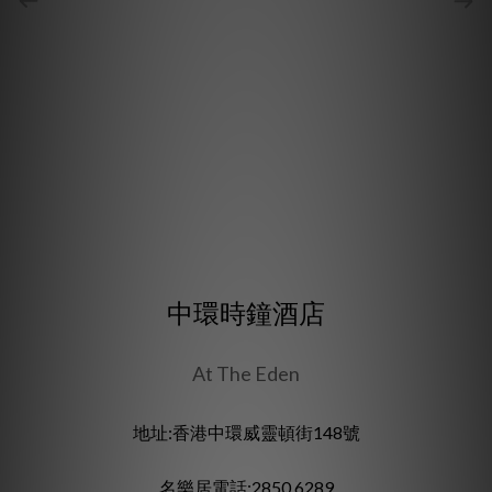
中環時鐘酒店
At The Eden
地址:香港中環威靈頓街148號
名樂居電話:2850 6289