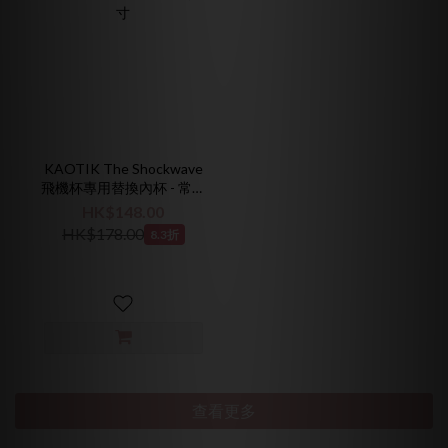
KAOTIK The Shockwave
飛機杯專用替換內杯 - 常規
尺寸
HK$148.00
HK$178.00
8.3折
查看更多