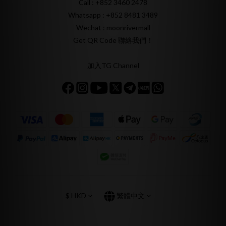
Call : +852 3460 2478
Whatsapp :
+852 8481 3489
Wechat : moonrivermall
Get QR Code 聯絡我們！
加入TG Channel
$
HKD
繁體中文