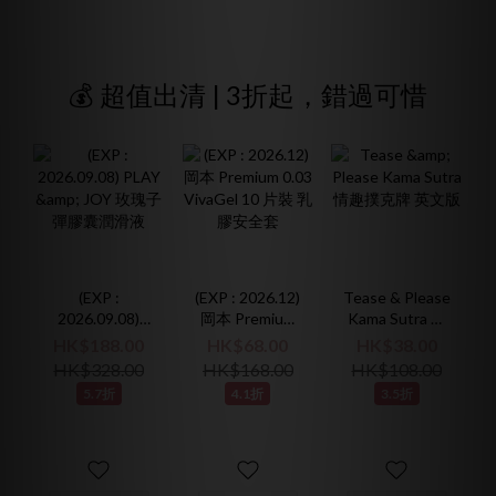
💰 超值出清 | 3折起，錯過可惜
(EXP :
(EXP : 2026.12)
Tease & Please
2026.09.08)
岡本 Premium
Kama Sutra 情
PLAY & JOY 玫
0.03 VivaGel 10
趣撲克牌 英文
HK$188.00
HK$68.00
HK$38.00
瑰子彈膠囊潤滑
片裝 乳膠安全
版
HK$328.00
HK$168.00
HK$108.00
液
套
5.7折
4.1折
3.5折