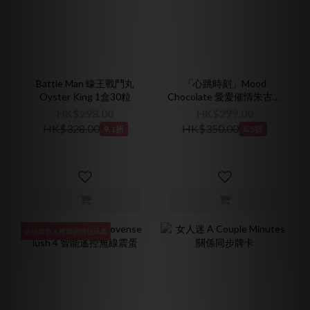
Battle Man 蠔王戰鬥丸
「心跳時刻」Mood
Oyster King 1盒30粒
Chocolate 愛愛催情朱古力
| 微醺時刻的浪漫助攻
HK$298.00
HK$299.00
HK$328.00
HK$350.00
9.1折
8.5折
全球最多人推薦的情侶玩具