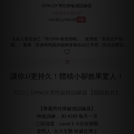
DPN G9 男性降敏感訓練器
HK$1,168.00
HK$1,298.00
9折
太多人發現自己『和 DPN 相見恨晚』、使用後『表現出乎預
期』、驚嘆『原來時間真的能夠掌握在自己手裡，而且這麼容
易』；能幫到大家，我們很開心！DPN 推出以來，已被認為是
『男性必備新武器』，相信自己，用 DPN 喚醒你全新的戰鬥
力！
讓你JJ更持久！體積小卻效果驚人！
【專屬男性降敏感訓練器】
神速訓練：30-45秒 每天一次
三段強度：Level 1-3 任你挑戰
EGO｜DPNG9 男性延時訓練器 【開箱影片】
發明人 : 台大生醫 林威佐博士
產品保險：3000萬保險 安心保障
【專屬男性降敏感訓練器】
持久驚嘆 愛愛神器
神速訓練：30-45秒 每天一次
隨時備戰 用了再上
控制時間 想久就久
三段強度：Level 1-3 任你挑戰
一機在手 訓練就有
發明人 : 台大生醫 林威佐博士