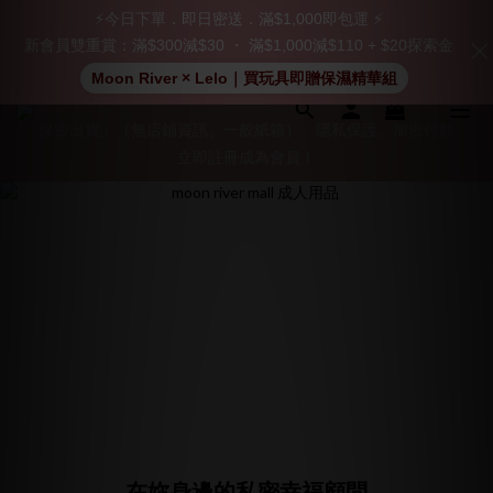
⚡今日下單．即日密送．滿$1,000即包運 ⚡
新會員雙重賞：滿$300減$30 ・ 滿$1,000減$110 + $20探索金
Moon River × Lelo｜買玩具即贈保濕精華組
「保密出貨」（無店鋪資訊、一般紙箱）、隱私保護、加密付款、
「保密出貨」（無店鋪資訊、一般紙箱）、隱私保護、加密付款、
立即註冊成為會員！
立即註冊成為會員！
加入會員即享$20購物金  訂單商品好評再享$15購物金
👑 會員特權： 全場滿 $200 免運費 | 🚪 非會員： 運費 $30 | 我們將
嚴格保密你的購物紀錄，絕不洩露。
「保密出貨」（無店鋪資訊、一般紙箱）、隱私保護、加密付款、
立即註冊成為會員！
在妳身邊的私密幸福顧問