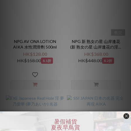
售完
NPG AV ONA LOTION
NPG 新 熟女の星 山岸逢花
AIKA 水性潤滑劑 500ml
(新 熟女の星 山岸逢花の淫部
完全レプリカ)
HK$128.00
HK$368.00
HK$158.00
HK$448.00
8.1折
8.2折