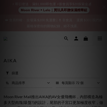
⚡ 即日密送．滿$1,000即包運 ⚡新會員享$20探索金💰
加入會員即享$20購物金  訂單商品好評再享$15購物金
Moon River × Lelo｜買玩具即贈保濕精華組
👑 會員特權： 全場滿 $200 免運費 | 🚪 非會員： 運費 $30 | 我們將
「保密出貨」（無店鋪資訊、一般紙箱）、隱私保護、加密付款、
嚴格保密你的購物紀錄，絕不洩露。
立即註冊成為會員！
「保密出貨」（無店鋪資訊、一般紙箱）、隱私保護、加密付款、
立即註冊成為會員！
AIKA
套
用
篩選
篩
選
商品排序
每頁顯示 72 個
(0/20)
Moon River Mall推出AIKA的AV女優飛機杯，內部構造為極
價格
多大型肉塊(吸盤?)的設計，尾部的子宮口更加極度收窄，做
(HK$)