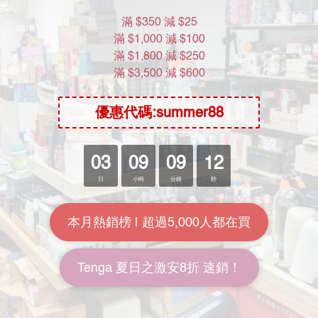
售完
售完
EXE Japanese Real Hole 淫
SSI JAPAN 日本の名器 完全
夢乃愛華 (夢乃あいか) 名器
再現 AIKA
HK$228.00
HK$248.00
HK$288.00
HK$328.00
7.9折
7.6折