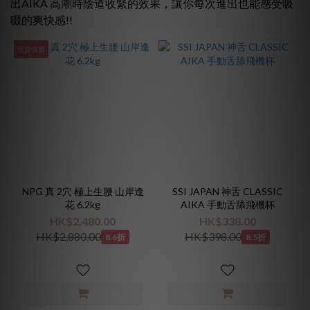
出AIKA 高潮時陰道收緊的效果，讓你每次進出也能感受吸
啜的爽快感!!
~
現貨供應
NPG 真 2穴 極上生腰 山岸逢
SSI JAPAN 神舌 CLASSIC
花 6.2kg
AIKA 手動舌舔飛機杯
HK$2,480.00
HK$338.00
HK$2,880.00
HK$398.00
8.6折
8.5折