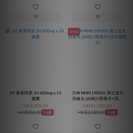
新升級
XP 東革阿里 2H 600mg x 10
力神 NMN 19800+ 男士逆天
膠囊
回春丸 (60粒) (黑瑪卡+淫羊
藿配方)
HK$258.00
HK$1,780.00
HK$458.00
HK$2,280.00
5.6折
7.8折