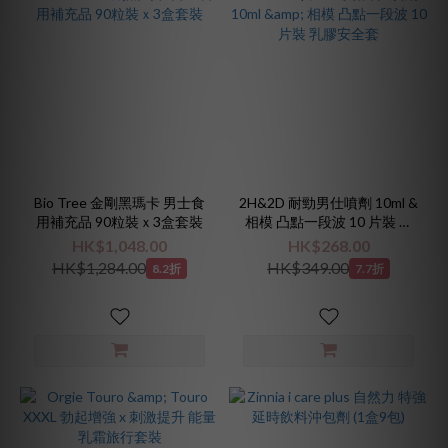
Bio Tree 金剛黑瑪卡 男士食
2H&2D 耐勁男仕噴劑 10ml &
用補充品 90粒裝ｘ3盒套裝
相模 凸點一段波 10 片裝 乳
膠安全套
HK$1,048.00
HK$268.00
HK$1,284.00
HK$349.00
8.2折
7.7折