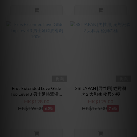
售完
售完
Eros Extended Love Glide
SSI JAPAN [男性用] 絕對潮
Top Level 3 男士延時潤滑劑
吹 2 大和魂 秘貝の極
100ml
HK$128.00
HK$125.00
HK$198.00
HK$165.00
6.5折
7.6折