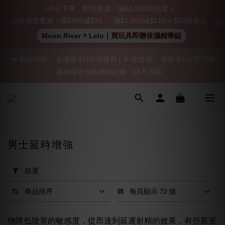
立即註冊成為會員！
⚡今日下單．即日密送．滿$1,000即包運 ⚡
新會員雙重賞：滿$300減$30 ・ 滿$1,000減$110 + $20探索金
加入會員即享$20購物金  訂單商品好評再享$15購物金
Moon River × Lelo｜買玩具即贈保濕精華組
👑 會員特權： 全場滿 $200 免運費 | 🚪 非會員： 運費 $30 | 我們將
「保密出貨」（無店鋪資訊、一般紙箱）、隱私保護、加密付款、
嚴格保密你的購物紀錄，絕不洩露。
立即註冊成為會員！
「保密出貨」（無店鋪資訊、一般紙箱）、隱私保護、加密付款、
立即註冊成為會員！
男士延時增強
套
用
篩選
篩
選
商品排序
每頁顯示 72 個
(0/20)
物降低陰莖的敏感度，從而達到延遲射精的效果，有些甚至