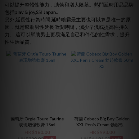
價格
可以提升整體性能力，助勃和增大陰莖。熱門
延時
用品品牌
(HK$)
包括play & joy,SSI Japan..
另外,延長性行為時間,
延時
噴霧最主要也可以算是唯一的原
因，就是幫助男性延長做愛時間，減少早洩或提高性持久
~
力。 這可以幫助
男士
更易滿足自己和伴侶的性需求，提升
性生活品質。
葡萄牙 Orgie Touro Taurine
荷蘭 Cobeco Big Boy Golden
表現增強軟膏 15ml
XXL Penis Cream 勃起軟膏
50ml X3
HK$180.00
HK$993.00
HK$220.00
HK$1,194.00