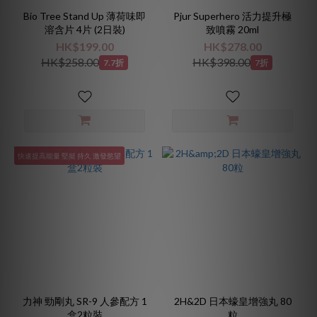
Bio Tree Stand Up 薄荷味即
Pjur Superhero 活力提升極
溶含片 4片 (2日裝)
致噴霧 20ml
HK$199.00
HK$278.00
HK$258.00
HK$398.00
7.7折
7折
快速提高能量 堅挺 持久 激發慾望
力神 勁剛丸 SR-9 人參配方 1
2H&2D 日本蠔皇增強丸 80
盒2粒裝
粒