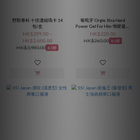
野獸專科 十倍濃縮瑪卡 14
葡萄牙 Orgie Xtra Hard
包/盒
Power Gel For Him 增硬凝露
50mL
HK$299.00 ~
HK$220.00
HK$2,600.00
HK$260.00
8.5折
HK$3,980.00
6.5折