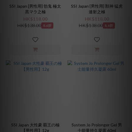
SSI Japan [男性用] 勃鬼 極太
SSI Japan [男性用] 獸神 猛虎
黒マラ之極
連射之極
HK$118.00
HK$118.00
HK$138.00
HK$138.00
8.6折
8.6折
SSI Japan 大性豪 覇王の極
System Jo Prolonger Gel 男
【男性用】12g
士能量持久凝露 60ml