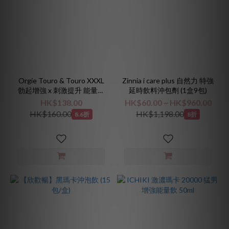
Orgie Touro & Touro XXXL
Zinnia i care plus 自然力 特強
勃起增強 x 刺激提升 能量乳
延時飲料沖包劑 (1盒9包)
霜旅行套裝
HK$138.00
HK$60.00 ~ HK$960.00
HK$160.00
HK$1,198.00
8.6折
8折