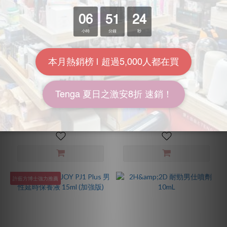
荷蘭 Cobeco Wild Stud
PLAY & JOY PJ1 PLUS Go 男
Delay Spray 野馬持久噴霧
性延時保養液 (加強版) 隨身
22ml
瓶 1入裝
HK$328.00 ~ HK$630.00
HK$168.00
HK$736.00
HK$198.00
8.6折
8.5折
許藍方博士強力推薦