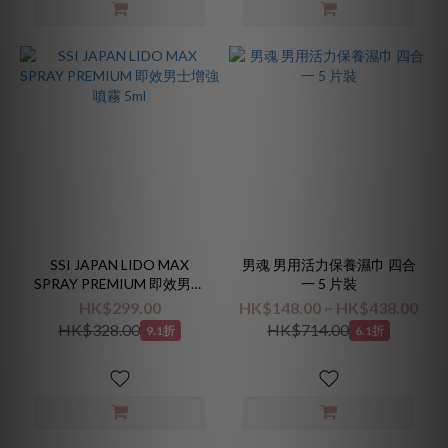
SSI JAPAN LIDO MAX
男魂 男用活力保養濕巾 四合
SPRAY PREMIUM 即效男士
一 5 片裝
增強噴霧 5ml
HK$299.00
HK$148.00 ~ HK$438.00
HK$328.00
HK$714.00
9.1折
6.1折