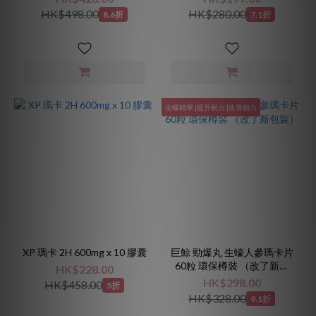
HK$498.00
HK$280.00
8.6折
7.1折
生蠔精華 |提升耐力 |改善精力
XP 瑪卡 2H 600mg x 10 膠囊
巨鯨 勁爆丸 生蠔人參瑪卡片
60粒 環保樽裝 （改了新包
HK$228.00
裝）
HK$298.00
HK$458.00
5折
HK$328.00
9.1折