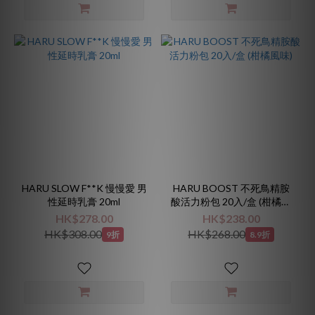
HARU SLOW F**K 慢慢愛 男
HARU BOOST 不死鳥精胺
性延時乳膏 20ml
酸活力粉包 20入/盒 (柑橘風
味)
HK$278.00
HK$238.00
HK$308.00
HK$268.00
9折
8.9折