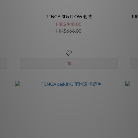
TENGA 3Dx FLOW 套裝
PR
HK$448.00
HK$666.00