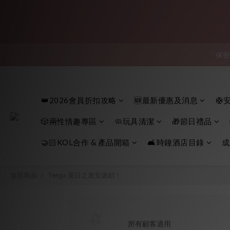
「保密
「保密
👑2026會員折扣攻略
🆕最新優惠及消息
🛟
👑 會員特權：
🎲兩性情趣專區
🧼玩具清潔
🎁節日禮品
「保密
🤝🏻KOL合作 & 產品開箱
🛋️時鐘酒店目錄
成
全部商品
Tenga 夏日之激安速銷！
所有顧客適用