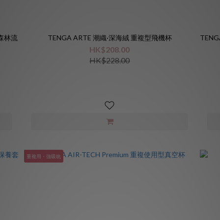
(森林流
TENGA ARTE 潮織·深海絨 重複型飛機杯
TEN
HK$208.00
HK$228.00
重複用・強吸吮