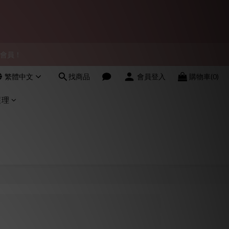
會員！
會員！
繁體中文
找商品
會員登入
購物車(0)
護理
物紀錄，絕不洩露。
會員！