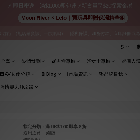
⚡ 即日密送．滿$1,000即包運 ⚡新會員享$20探索金💰
Moon River × Lelo｜買玩具即贈保濕精華組
出貨」（無店鋪資訊、一般紙箱）、隱私保護、加密付款、立即註冊成為
出貨」（無店鋪資訊、一般紙箱）、隱私保護、加密付款、立即註冊成為
$
加入會員即享$20購物金  訂單商品好評再享$15購物金
安全套
💦潤滑劑
🍆男性專區
🍑女士專區
🩹個人
 全場滿 $200 免運費 | 🚪 非會員： 運費 $30 | 我們將嚴格保密你的購
🅰️AV女優分類
📔Blog
ℹ️市場資訊
📚品牌目錄
出貨」（無店鋪資訊、一般紙箱）、隱私保護、加密付款、立即註冊成為
為情趣大師之路
指定分類：滿 HK$1.00 即享 8 折
適用通路：
網店
條款與細則