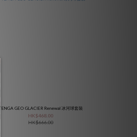
TENGA GEO GLACIER Renewal 冰河球套裝
HK$468.00
HK$666.00