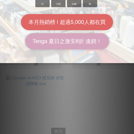
售完
售完
System Jo Gelato Decadent
System Jo Agape 有機天然
雙重朱古力味 水性潤滑劑
水性潤滑劑 5ml
5ml
HK$12.00
HK$12.00
HK$30.00
HK$30.00
4折
4折
售完