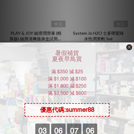
售完
售完
PLAY & JOY 絲滑潤滑液 (精
System Jo H2O 士多啤梨味
裝版) 絲滑清爽隨身盒試用包
水性潤滑劑 5ml
3包
HK$24.00
HK$12.00
HK$30.00
4折