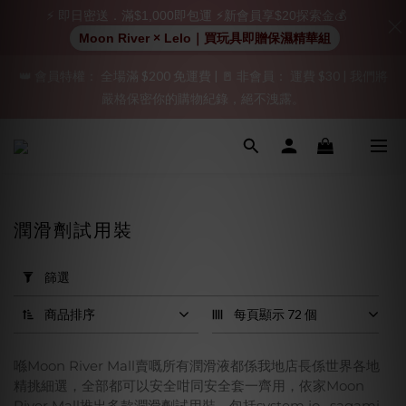
⚡ 即日密送．滿$1,000即包運 ⚡新會員享$20探索金💰
加入會員即享$20購物金  訂單商品好評再享$15購物金
Moon River × Lelo｜買玩具即贈保濕精華組
👑 會員特權： 全場滿 $200 免運費 | 🚪 非會員： 運費 $30 | 我們將
「保密出貨」（無店鋪資訊、一般紙箱）、隱私保護、加密付款、
嚴格保密你的購物紀錄，絕不洩露。
立即註冊成為會員！
「保密出貨」（無店鋪資訊、一般紙箱）、隱私保護、加密付款、
立即註冊成為會員！
潤滑劑試用裝
套
用
篩選
篩
選
商品排序
每頁顯示 72 個
(0/20)
喺Moon River Mall賣嘅所有潤滑液都係我地店長係世界各地
價格
精挑細選，全部都可以安全咁同安全套一齊用，依家Moon
(HK$)
River Mall推出多款潤滑劑試用裝，包括system jo , sagami ,