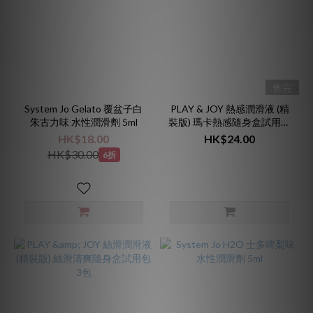
售完
System Jo Gelato 覆盆子白
PLAY & JOY 熱感潤滑液 (精
朱古力味 水性潤滑劑 5ml
裝版) 瑪卡熱感隨身盒試用包
3包
HK$18.00
HK$24.00
HK$30.00
6折