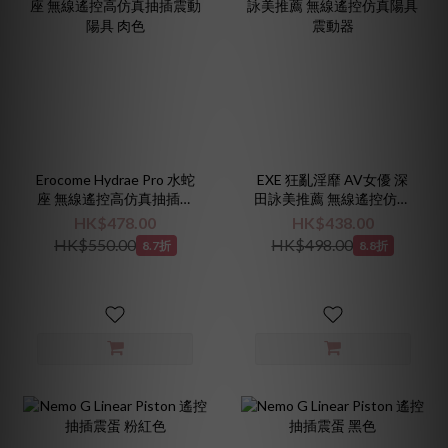
Erocome Hydrae Pro 水蛇
EXE 狂亂淫靡 AV女優 深
座 無線遙控高仿真抽插震
田詠美推薦 無線遙控仿真
動陽具 肉色
陽具震動器
HK$478.00
HK$438.00
HK$550.00
HK$498.00
8.7折
8.8折