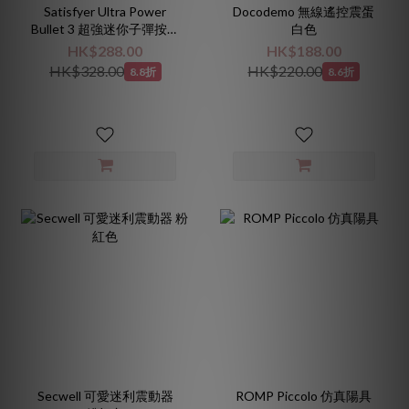
Satisfyer Ultra Power
Docodemo 無線遙控震蛋
Bullet 3 超強迷你子彈按摩
白色
棒 紅色
HK$288.00
HK$188.00
HK$328.00
HK$220.00
8.8折
8.6折
Secwell 可愛迷利震動器
ROMP Piccolo 仿真陽具