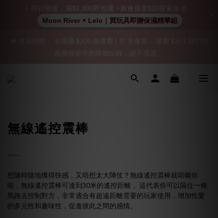
⚡ 即日密送．滿$1,000即包運 ⚡新會員享$20探索金💰
加入會員即享$20購物金  訂單商品好評再享$15購物金
Moon River × Lelo｜買玩具即贈保濕精華組
👑 會員特權： 全場滿 $200 免運費 | 🚪 非會員： 運費 $30 | 我們將
「保密出貨」（無店鋪資訊、一般紙箱）、隱私保護、加密付款、
嚴格保密你的購物紀錄，絕不洩露。
立即註冊成為會員！
「保密出貨」（無店鋪資訊、一般紙箱）、隱私保護、加密付款、
立即註冊成為會員！
無線遙控震棒
想隨時隨地獲得快感，又唔想太大陣仗？無線遙控震棒就啱曬你
啦，無線遙控震棒可達到30米的遙控距離， 這代表你可以隔住一條
馬路去控制對方，非常適合有超遠距離需要的玩家使用，增加性愛
的多元性和趣味性，促進彼此之間的感情。