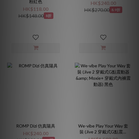
粉紅色
HK$240.00
HK$118.00
HK$270.00
8.9折
HK$148.00
8折
ROMP Dizi 仿真陽具
We-vibe Play Your Way 套
裝 (Jive 2 穿戴式G點震動
HK$240.00
器 & Moxie+ 穿戴式內褲震