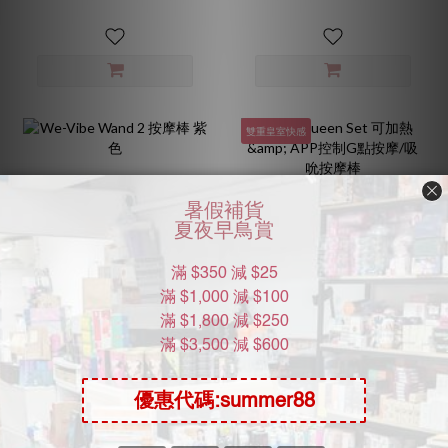
雙重皇室快感
We-Vibe Wand 2 按摩棒
Zalo Queen Set 可加熱 &
紫色
APP控制G點按摩/吸吮按
摩棒
HK$978.00
HK$998.00
HK$1,030.00
HK$1,088.00
9.5折
9.2折