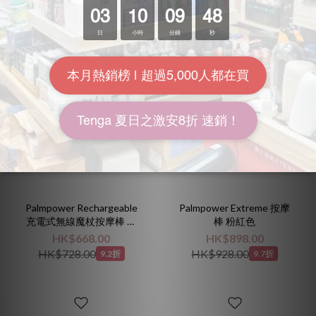
終極快感，由你掌控！
Palmpower Rechargeable
Palmpower Extreme 按摩
充電式無線魔杖按摩棒 科
棒 粉紅色
技藍
HK$668.00
HK$898.00
HK$728.00
HK$928.00
9.2折
9.7折