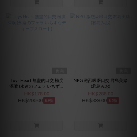
售完
售完
Toys Heart 無盡的口交 極度
NPG 激烈吸啜口交 君島美緒
深喉 (永遠のフェラ いちずな
(君島みお)
ディープスロート)
HK$178.00
HK$288.00
HK$200.00
HK$338.00
8.9折
8.5折