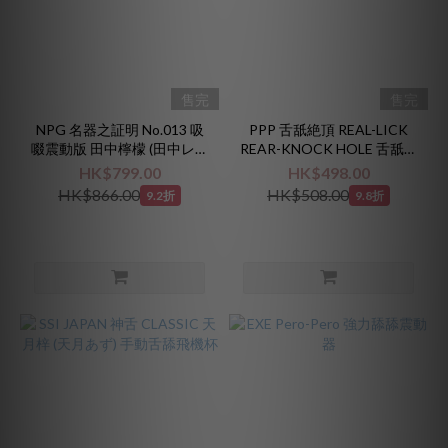
售完
售完
NPG 名器之証明 No.013 吸
PPP 舌舐絶頂 REAL-LICK
啜震動版 田中檸檬 (田中レモ
REAR-KNOCK HOLE 舌舐龜
ン 前稱楓可憐 楓カレン)
頭震動器
HK$799.00
HK$498.00
HK$866.00
HK$508.00
9.2折
9.8折