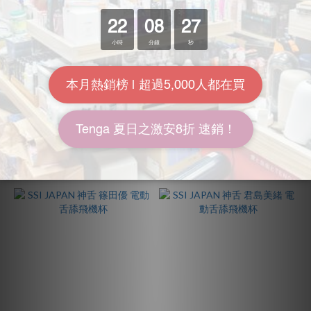
SSI JAPAN 神舌 ちゃんよた
SSI JAPAN 神舌 今井夏帆 電
電動舌舔飛機杯
動舌舔飛機杯
HK$499.00
HK$499.00
HK$558.00
HK$558.00
8.9折
8.9折