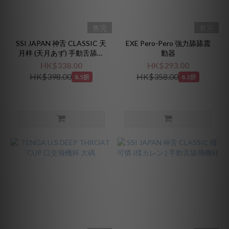
售完
售完
SSI JAPAN 神舌 CLASSIC 天
EXE Pero-Pero 強力舔舔震
月梓 (天月あず) 手動舌舔飛
動器
機杯
HK$338.00
HK$293.00
HK$398.00
HK$358.00
8.5折
8.2折