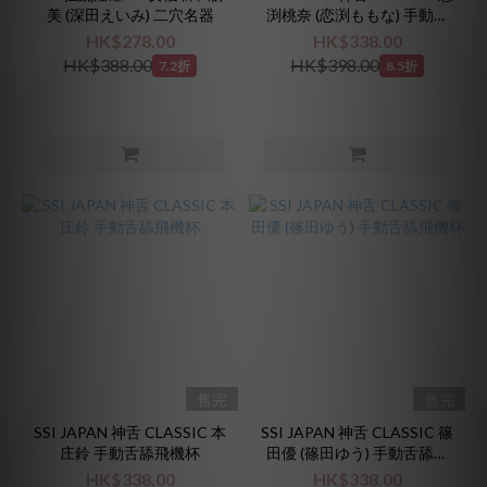
美 (深田えいみ) 二穴名器
渕桃奈 (恋渕ももな) 手動舌
舔飛機杯
HK$278.00
HK$338.00
HK$388.00
HK$398.00
7.2折
8.5折
售完
售完
SSI JAPAN 神舌 CLASSIC 本
SSI JAPAN 神舌 CLASSIC 篠
庄鈴 手動舌舔飛機杯
田優 (篠田ゆう) 手動舌舔飛
機杯
HK$338.00
HK$338.00