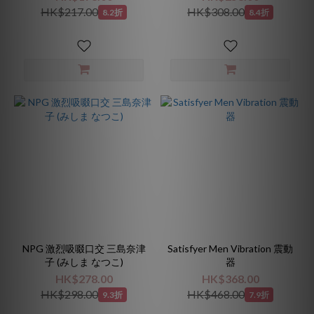
HK$217.00
HK$308.00
8.2折
8.4折
NPG 激烈吸啜口交 三島奈津
Satisfyer Men Vibration 震動
子 (みしま なつこ)
器
HK$278.00
HK$368.00
HK$298.00
HK$468.00
9.3折
7.9折