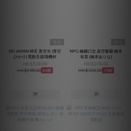
售完
售完
SSI JAPAN 神舌 青空光 (青空
NPG 極嬢口交 真空吸啜 橋本
ひかり) 電動舌舔飛機杯
有菜 (橋本ありな)
HK$528.00
HK$278.00
HK$598.00
HK$358.00
8.8折
7.8折