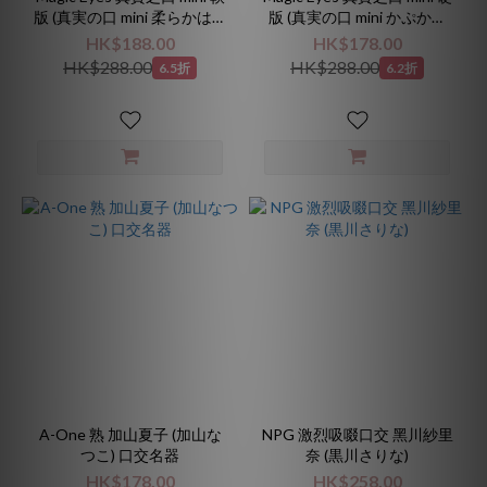
版 (真実の口 mini 柔らかはむ
版 (真実の口 mini かぷかぷ
はむ)
HARD)
HK$188.00
HK$178.00
HK$288.00
HK$288.00
6.5折
6.2折
A-One 熟 加山夏子 (加山な
NPG 激烈吸啜口交 黑川紗里
つこ) 口交名器
奈 (黒川さりな)
HK$178.00
HK$258.00