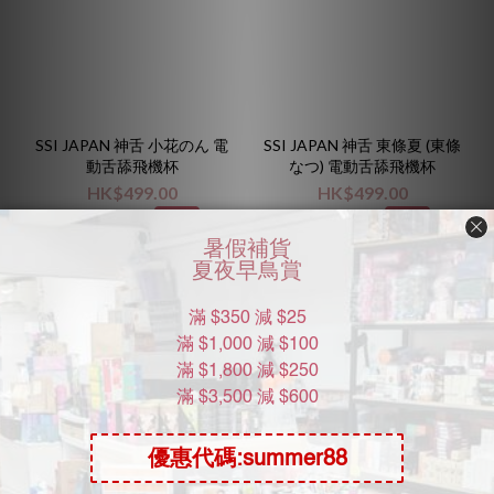
SSI JAPAN 神舌 小花のん 電
SSI JAPAN 神舌 東條夏 (東條
動舌舔飛機杯
なつ) 電動舌舔飛機杯
HK$499.00
HK$499.00
HK$558.00
HK$558.00
8.9折
8.9折