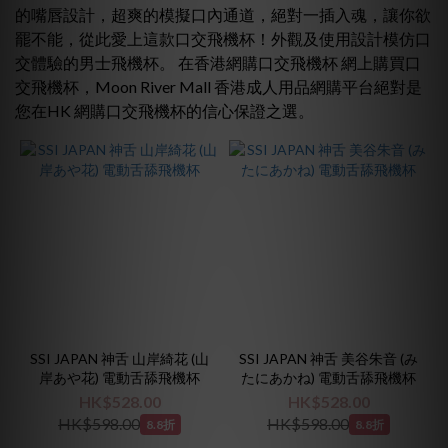
價格
的嘴唇設計，超爽的模擬口內通道，絕對一插入魂，讓你欲
(HK$)
罷不能，從此愛上這款
口交
飛機杯！外觀及使用設計模仿
口
交
體驗的男士飛機杯。 在香港網購
口交
飛機杯 網上購買
口
交
飛機杯，Moon River Mall 香港成人用品網購平台絕對是
~
您在HK 網購
口交
飛機杯的信心保證之選。
顏
色
black
(1)
pink
(1)
SSI JAPAN 神舌 山岸綺花 (山
SSI JAPAN 神舌 美谷朱音 (み
岸あや花) 電動舌舔飛機杯
たにあかね) 電動舌舔飛機杯
HK$528.00
HK$528.00
HK$598.00
HK$598.00
8.8折
8.8折