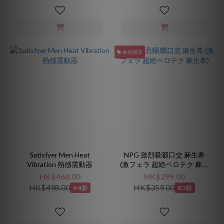
會員獨享
Satisfyer Men Heat
NPG 激烈吸啜口交 麻生希
Vibration 熱感震動器
(激フェラ 超絶ベロテク 麻生
希)
HK$468.00
HK$299.00
HK$498.00
HK$359.00
9.4折
8.3折