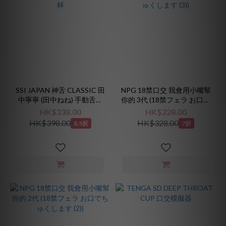
SSI JAPAN 神舌 CLASSIC 田
NPG 18禁口交 我會用小嘴幫
中寧寧 (田中ねね) 手動舌舔
你的 3代 (18禁フェラ お口で
飛機杯
ちゅくします (3))
HK$338.00
HK$228.00
HK$398.00
HK$328.00
8.5折
7折