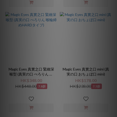
Magic Eyes 真實之口 緊緻深
Magic Eyes 真實之口 mini (真
喉型 (真実の口 ぺろりん 喉
実の口 おちょぼ口 mini)
輪締めHARDタイプ)
HK$348.00
HK$178.00
HK$448.00
HK$238.00
7.8折
7.5折