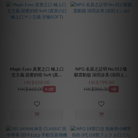
Magic Eyes 真實之口 極上口
NPG 名器之証明 No.012 吸
交主義 甜蜜的咬 Soft (真実
啜震動版 深田詠美 (深田えい
の口 極上口マン主義 甘噛
み)
HK$428.00
HK$799.00
SOFT)
HK$468.00
HK$886.00
9.2折
9折