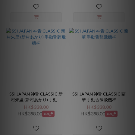
SSI JAPAN 神舌 CLASSIC 新
SSI JAPAN 神舌 CLASSIC 蘭
村朱里 (新村あかり) 手動舌
華 手動舌舔飛機杯
舔飛機杯
HK$338.00
HK$338.00
HK$398.00
HK$398.00
8.5折
8.5折