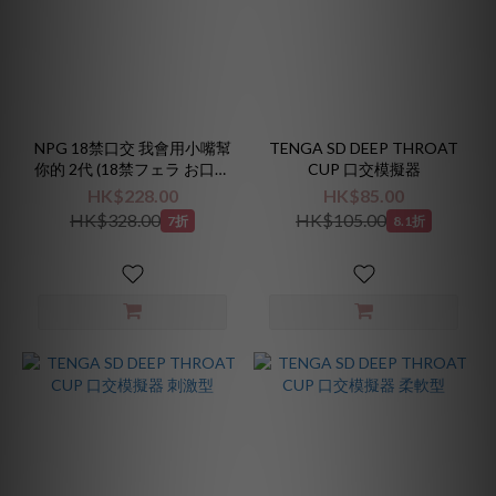
NPG 18禁口交 我會用小嘴幫
TENGA SD DEEP THROAT
你的 2代 (18禁フェラ お口で
CUP 口交模擬器
ちゅくします (2))
HK$228.00
HK$85.00
HK$328.00
HK$105.00
7折
8.1折