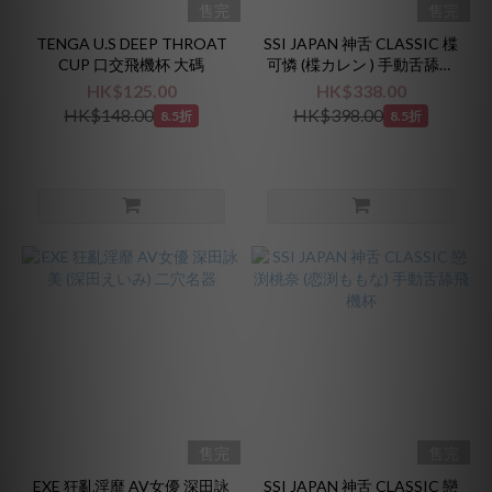
售完
售完
TENGA U.S DEEP THROAT
SSI JAPAN 神舌 CLASSIC 楪
CUP 口交飛機杯 大碼
可憐 (楪カレン ) 手動舌舔飛
機杯
HK$125.00
HK$338.00
HK$148.00
HK$398.00
8.5折
8.5折
售完
售完
EXE 狂亂淫靡 AV女優 深田詠
SSI JAPAN 神舌 CLASSIC 戀