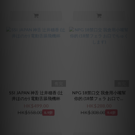
售完
售完
SSI JAPAN 神舌 辻井穗香 (辻
NPG 18禁口交 我會用小嘴幫
井ほのか) 電動舌舔飛機杯
你的 (18禁フェラ お口でち
ゅくします)
HK$499.00
HK$288.00
HK$558.00
HK$308.00
8.9折
9.4折