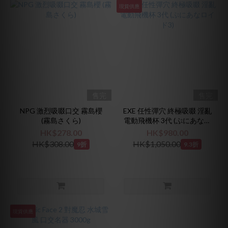
現貨供應
售完
售完
NPG 激烈吸啜口交 霧島櫻
EXE 任性彈穴 終極吸啜 淫亂
(霧島さくら)
電動飛機杯 3代 (ぷにあなロ
イド3)
HK$278.00
HK$980.00
HK$308.00
HK$1,050.00
9折
9.3折
現貨供應