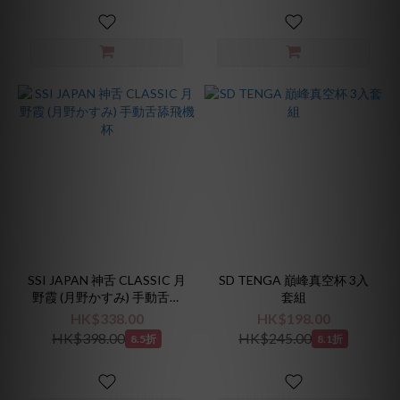
SSI JAPAN 神舌 CLASSIC 月
SD TENGA 巔峰真空杯 3入
野霞 (月野かすみ) 手動舌舔
套組
飛機杯
HK$338.00
HK$198.00
HK$398.00
HK$245.00
8.5折
8.1折