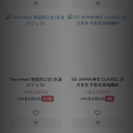
Toys Heart 無盡的口交 (永遠
SSI JAPAN 神舌 CLASSIC 沙
のフェラ)
月芽衣 手動舌舔飛機杯
HK$188.00
HK$358.00
HK$228.00
HK$398.00
8.3折
9折