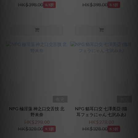
HK$398.00
HK$398.00
8.5折
8.5折
售完
售完
NPG 極淫蕩 神之口交舌技 北
NPG 貓耳口交 七澤美亞 (猫
野未奈
耳フェラにゃん 七沢みあ)
HK$298.00
HK$278.00
HK$328.00
HK$328.00
9.1折
8.5折