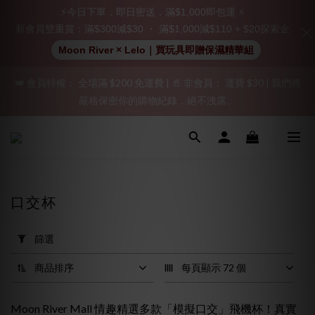
立即註冊成為會員！
⚡今日下單．即日密送．滿$1,000即包運 ⚡
新會員雙重賞：滿$300減$30 ・ 滿$1,000減$110 + $20探索金
加入會員即享$20購物金  訂單商品好評再享$15購物金
Moon River × Lelo｜買玩具即贈保濕精華組
👑 會員特權： 全場滿 $200 免運費 | 🚪 非會員： 運費 $30 | 我們將
「保密出貨」（無店鋪資訊、一般紙箱）、隱私保護、加密付款、
嚴格保密你的購物紀錄，絕不洩露。
立即註冊成為會員！
「保密出貨」（無店鋪資訊、一般紙箱）、隱私保護、加密付款、
立即註冊成為會員！
口交杯
套
用
篩選
篩
選
商品排序
每頁顯示 72 個
(0/20)
Moon River Mall 情趣精選多款「模擬
口交
」飛機杯！真實