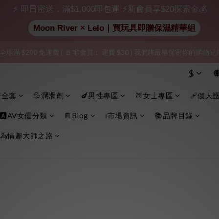
出貨」（無店鋪資訊、一般紙箱）、隱私保護、加密付款、立即註冊成為
⚡ 即日密送．滿$1,000即包運 ⚡新會員享$20探索金💰
Moon River × Lelo｜買玩具即贈保濕精華組
加入會員即享$20購物金  訂單商品好評再享$15購物金
 全場滿 $200 免運費 | 🚪 非會員： 運費 $30 | 我們將嚴格保密你的購
出貨」（無店鋪資訊、一般紙箱）、隱私保護、加密付款、立即註冊成為
$
出貨」（無店鋪資訊、一般紙箱）、隱私保護、加密付款、立即註冊成為
安全套
💦潤滑劑
🍆男性專區
🍑女士專區
🩹個人
🅰️AV女優分類
📔Blog
ℹ️市場資訊
📚品牌目錄
為情趣大師之路