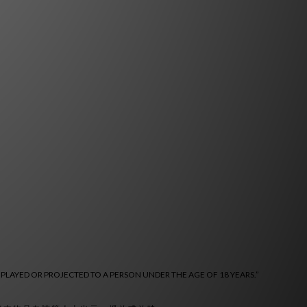
 PLAYED OR PROJECTED TO A PERSON UNDER THE AGE OF 18 YEARS.”