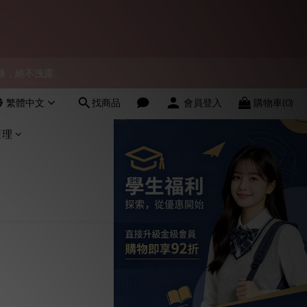
會員！
物紀錄，絕不洩露。
會員！
繁體中文
找商品
會員登入
購物車(0)
會員！
護理