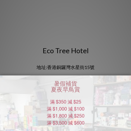
Eco Tree Hotel
地址:香港銅鑼灣水星街15號
店家介紹:
9間雅致客房。酒店既可飽覽維港醉人景致、亦可感受充滿活力
的不夜城享受城中最佳的購物與娛樂熱點！探索饒富趣味的本地
享受奢華的娛樂與令人艷「饍」不已的餐飲體驗。肆意享受銅鑼灣