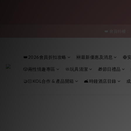
「保密
👑 會員特權：
「保密
「保密
👑2026會員折扣攻略
🆕最新優惠及消息
🛟
🎲兩性情趣專區
🧼玩具清潔
🎁節日禮品
🤝🏻KOL合作 & 產品開箱
🛋️時鐘酒店目錄
成