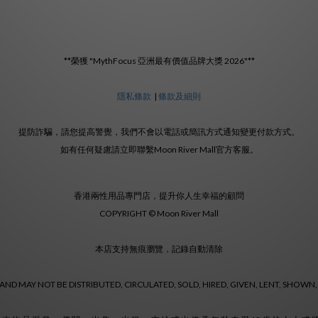
**榮獲 "MythFocus 亞洲最有價值品牌大獎 2026"**
隱私條款
|
條款及細則
提防詐騙，請您提高警覺，我們不會以電話或簡訊方式通知變更付款方式。
如有任何疑慮請立即聯繫Moon River Mall官方客服。
香港兩性用品專門店，提升你人生幸福的顧問
COPYRIGHT © Moon River Mall
本店支持無痕瀏覽，記錄自動清除
ND MAY NOT BE DISTRIBUTED, CIRCULATED, SOLD, HIRED, GIVEN, LENT, SHOWN,