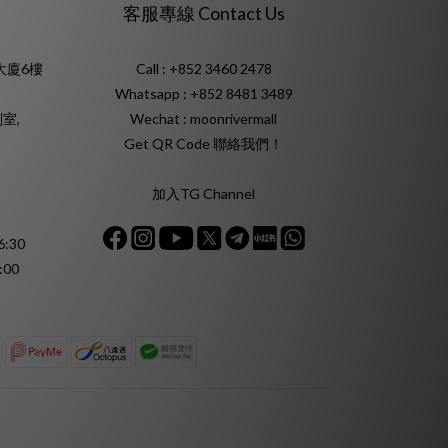
客服專線 Contact Us
大廈6樓
Call : +852 3460 2478
Whatsapp :
+852 8481 3489
室,
Wechat : moonrivermall
Get QR Code 聯絡我們！
加入TG Channel
:30
:00