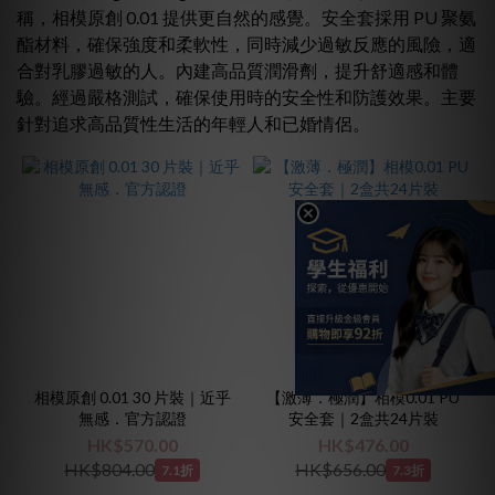
品
稱，相模原創 0.01 提供更自然的感覺。安全套採用 PU 聚氨
牌
酯材料，確保強度和柔軟性
，同時減少過敏反應的風險
，適
合對乳膠過敏的人。內建高品質潤滑劑，提升舒適感和體
相
驗。經過嚴格測試，確保使用時的安全性和防護效果。
模
主要
(13)
針對追求高品質性生活的年輕人和已婚情侶。
價格
(HK$)
~
材
質
相模原創 0.01 30 片裝｜近乎
【激薄．極潤】相模0.01 PU
無感．官方認證
安全套｜2盒共24片裝
PU
(7)
HK$570.00
HK$476.00
HK$804.00
HK$656.00
7.1折
7.3折
乳