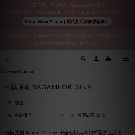
立即註冊成為會員！
⚡今日下單．即日密送．滿$1,000即包運 ⚡
新會員雙重賞：滿$300減$30 ・ 滿$1,000減$110 + $20探索金
加入會員即享$20購物金  訂單商品好評再享$15購物金
Moon River × Lelo｜買玩具即贈保濕精華組
👑 會員特權： 全場滿 $200 免運費 | 🚪 非會員： 運費 $30 | 我們將
「保密出貨」（無店鋪資訊、一般紙箱）、隱私保護、加密付款、
嚴格保密你的購物紀錄，絕不洩露。
立即註冊成為會員！
「保密出貨」（無店鋪資訊、一般紙箱）、隱私保護、加密付款、
立即註冊成為會員！
相模原創 SAGAMI ORIGINAL
套
用
篩選
篩
選
商品排序
每頁顯示 72 個
(0/20)
相模原創 Sagami Original 安全套以其薄如蟬翼的設計著