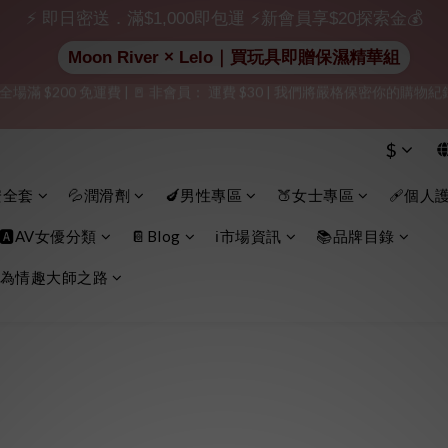
⚡ 即日密送．滿$1,000即包運 ⚡新會員享$20探索金💰
Moon River × Lelo｜買玩具即贈保濕精華組
出貨」（無店鋪資訊、一般紙箱）、隱私保護、加密付款、立即註冊成為
出貨」（無店鋪資訊、一般紙箱）、隱私保護、加密付款、立即註冊成為
$
加入會員即享$20購物金  訂單商品好評再享$15購物金
安全套
💦潤滑劑
🍆男性專區
🍑女士專區
🩹個人
 全場滿 $200 免運費 | 🚪 非會員： 運費 $30 | 我們將嚴格保密你的購
🅰️AV女優分類
📔Blog
ℹ️市場資訊
📚品牌目錄
出貨」（無店鋪資訊、一般紙箱）、隱私保護、加密付款、立即註冊成為
為情趣大師之路