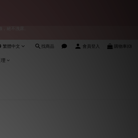
會員！
會員！
繁體中文
找商品
會員登入
購物車(0)
護理
物紀錄，絕不洩露。
會員！