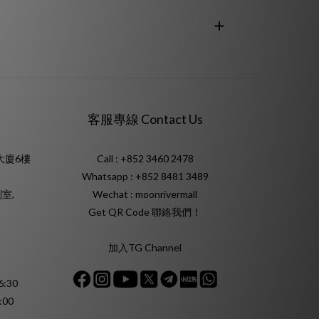
客服專線 Contact Us
大廈6樓
Call : +852 3460 2478
Whatsapp :
+852 8481 3489
室,
Wechat : moonrivermall
Get QR Code 聯絡我們！
加入TG Channel
:30
:00