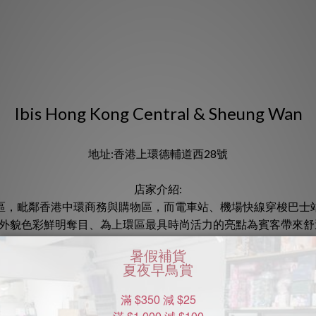
Ibis Hong Kong Central & Sheung Wan
地址:香港上環德輔道西28號
店家介紹:
區，毗鄰香港中環商務與購物區，而電車站、機場快線穿梭巴士
中上環外貌色彩鮮明奪目、為上環區最具時尚活力的亮點為賓客帶來
共三種客房類型包括城景客房、海景客房和開放式公寓客房。房間
質木地板及舒適床褥為主調，部份高層客房更可享極致海港景觀
高枕而眠。
含多款國際和本地美食的早餐。如喜愛清晨早起或睡懶覺，LE BAR
務。美食琳瑯滿目，大飽口福。