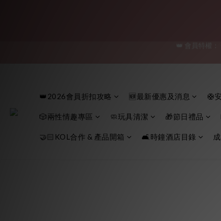
「保密
「保密
👑2026會員折扣攻略
🆕最新優惠及消息
🛟
👑 會員特權：
🎲兩性情趣專區
🧼玩具清潔
🎁節日禮品
「保密
🤝🏻KOL合作 & 產品開箱
🛋️時鐘酒店目錄
成