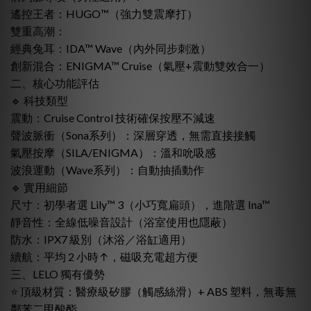
遙控王者：HUGO™（強力雙震摩打）
雙重高潮：
經典兔耳：IDA™ Wave（內外同步刺激）
創新混合：ENIGMA™ Cruise（氣壓+震動雙效合一）
二、核心功能評估
🔹 科技類型
震動：Cruise Control 技術確保按壓不減速
聲波脈衝（Sona系列）：深層穿透，無需直接接觸
氣壓按摩（SILA/ENIGMA）：溫和吮吸感
波浪運動（Wave系列）：自動抽插動作
🔹 實用細節
尺寸：初學者選 Lily™ 3（小巧寬扁頭），進階選 Ina™
靜音性：全線低噪音設計（浴室使用也隱蔽）
防水：IPX7 級別（沐浴／浴缸適用）
續航：平均 2 小時↑，磁吸充電超方便
三、LELO 獨有優勢
⭐ 頂級材質：醫療級矽膠（觸感絲滑）+ ABS 塑料，無毒無
鄰苯二甲酸酯