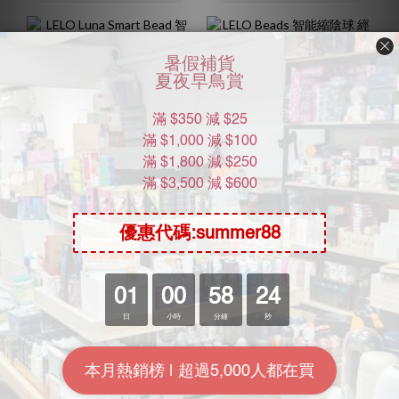
LELO Luna Smart Bead 智
LELO Beads 智能縮陰球 經
能健康情趣縮陰球
典款
HK$920.00
HK$538.00
HK$1,088.00
HK$598.00
8.5折
9折
APP遙控｜雙重高潮