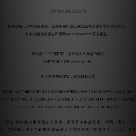
隱私條款
|
條款及細則
提防詐騙，請您提高警覺，我們不會以電話或簡訊方式通知變更付款方式。
如有任何疑慮請立即聯繫Moon River Mall官方客服。
香港兩性用品專門店，提升你人生幸福的顧問
COPYRIGHT © Moon River Mall
本店支持無痕瀏覽，記錄自動清除
WARNING : THIS ARTICLE CONTAINS MATERIAL WHICH MAY OFFEND AND MAY
NOT BE DISTRIBUTED, CIRCULATED, SOLD, HIRED, GIVEN, LENT, SHOWN, PLAYED
OR PROJECTED TO A PERSON UNDER THE AGE OF 18 YEARS.”
『警 告 : 本 物 品 內 容 可 能 令 人 反 感 ， 不 可 將 本 物 品 派 發 、 傳 閱 、 出 售 、 出
租 、 交 給 或 出 借 予 年 齡 未 滿 18 歲 的 人 士 或 將 本 物 品 向 該 等 人 士 出 示 、 播 放