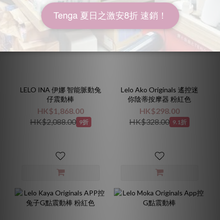
LELO INA 伊娜 智能脈動兔
Lelo Ako Originals 遙控迷
仔震動棒
你陰蒂按摩器 粉紅色
HK$1,868.00
HK$298.00
HK$2,088.00
HK$328.00
9折
9.1折