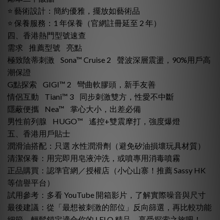
⭐ 藝術設計：簡約優雅，擺放如藝術品
⭐ 保養服務：1 年保養（官網註冊延至 2 年）
四、香港熱門型號速查
需求 推薦型號 亮點
極致陰蒂刺激 Sona™ Cruise 2 聲波深層震盪，90%用戶高
潮保證
G點探索 GIGI™ 2 彎曲軟膠頭，新手友善
情侶互動 Tiani™ 3 同步刺激雙方，性愛不中斷
隱蔽便攜 Nea™ 掌心大小，出差必備
男性前列腺 HUGO™ 遙控+雙震摩打，強度爆燈
五、香港用戶貼士
潤滑油搭配：只選 水性潤滑劑（避免矽油損壞玩具材質）
清潔保養：用完即用皂液沖洗，或噴專用消毒噴霧
正品購買：認準官網／授權店（小心山寨！推薦 Sassy HK
等信譽平台）
試用參考：多看 YouTube 開箱影片，了解實際噪音與尺寸
最後建議：從「最想被刺激的部位」反向篩選，再比較功能
細節，輕鬆鎖定適合你的 LELO 精品。享受探索之旅吧！