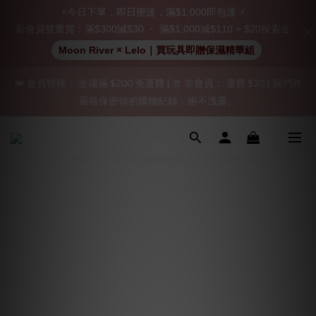
立即註冊成為會員！
⚡今日下單．即日密送．滿$1,000即包運 ⚡
新會員雙重賞：滿$300減$30 ・ 滿$1,000減$110 + $20探索金
加入會員即享$20購物金  訂單商品好評再享$15購物金
Moon River × Lelo｜買玩具即贈保濕精華組
👑 會員特權： 全場滿 $200 免運費 | 🚪 非會員： 運費 $30 | 我們將
「保密出貨」（無店鋪資訊、一般紙箱）、隱私保護、加密付款、
嚴格保密你的購物紀錄，絕不洩露。
立即註冊成為會員！
「保密出貨」（無店鋪資訊、一般紙箱）、隱私保護、加密付款、
立即註冊成為會員！