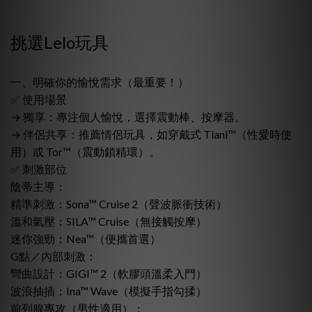
挑選Lelo玩具
一、明確你的愉悅需求（最重要！）
✅ 使用場景
→ 獨享：專注個人愉悅，選擇震動棒、按摩器。
→ 伴侶共享：推薦情侶玩具，如穿戴式 Tiani™（性愛時使
用）或 Tor™（震動鎖精環）。
✅ 刺激部位
陰蒂主導：
精準刺激：Sona™ Cruise 2（聲波脈衝技術）
溫和氣壓：SILA™ Cruise（無接觸按摩）
迷你強勁：Nea™（便攜首選）
G點／內部刺激：
彎曲設計：GIGI™ 2（軟膠頭溫柔入門）
波浪抽插：Ina™ Wave（模擬手指勾揉）
前列腺專攻（男性適用）：