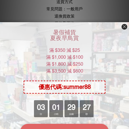
送貨方式
常見問題：一般用戶
退換貨政策
保修及更換
地址
香港九龍灣宏照道25號源發工業大廈6樓612室
(歡迎預約參觀我們的私人陳列室, Wtsapp : 852 8481 3489)
及 觀塘一千尺倉庫
營業時間
星期一至五 : 下午1:00 -> 下午6:30
星期六 : 上午11:00 -> 下午14:00
星期日及公眾假期休息
客服專線 Contact Us