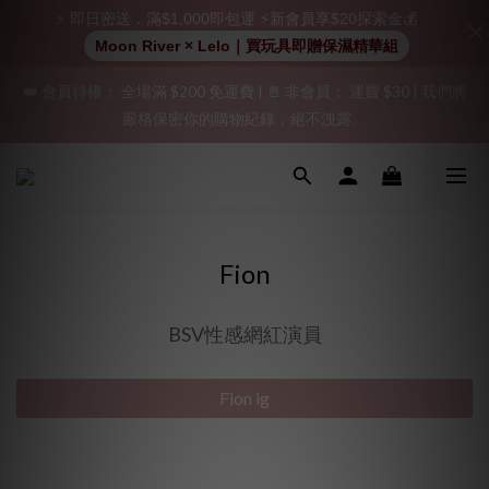
⚡ 即日密送．滿$1,000即包運 ⚡新會員享$20探索金💰
加入會員即享$20購物金  訂單商品好評再享$15購物金
Moon River × Lelo｜買玩具即贈保濕精華組
👑 會員特權： 全場滿 $200 免運費 | 🚪 非會員： 運費 $30 | 我們將
「保密出貨」（無店鋪資訊、一般紙箱）、隱私保護、加密付款、
嚴格保密你的購物紀錄，絕不洩露。
立即註冊成為會員！
「保密出貨」（無店鋪資訊、一般紙箱）、隱私保護、加密付款、
立即註冊成為會員！
Fion
BSV性感網紅演員
Fion ig