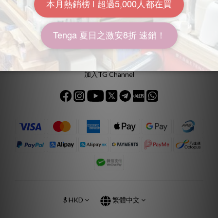
Call : +852 3460 2478
Whatsapp :
+852 8481 3489
Wechat : moonrivermall
Get QR Code 聯絡我們！
加入TG Channel
$
HKD
繁體中文