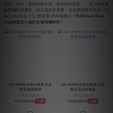
價格
製造，給你「逼真的插入感・超色情的造型」，加上極真實
(HK$)
的雙層結構通道，插入感非常真實，使你能盡情享受新一代
No.1 AV 新ありな (新有菜) 的終極蜜穴！
快來Moon River
Mall挑選您心儀的女優飛機杯吧！
~
SSI JAPAN 日本の名器 完全
SSI JAPAN 日本の名器 完全
再現 有岡美羽
再現 百永紗里奈
HK$248.00
HK$248.00
HK$328.00
HK$328.00
7.6折
7.6折