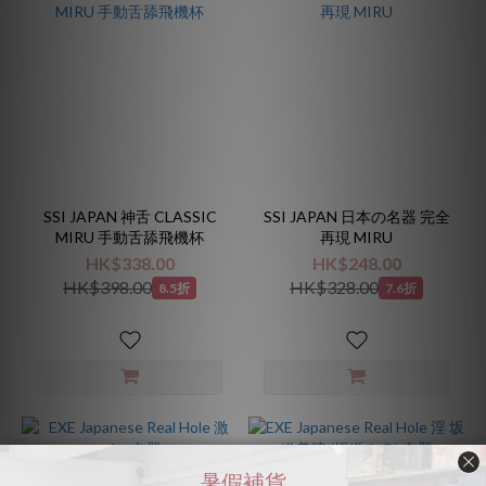
SSI JAPAN 神舌 CLASSIC
SSI JAPAN 日本の名器 完全
MIRU 手動舌舔飛機杯
再現 MIRU
HK$338.00
HK$248.00
HK$398.00
HK$328.00
8.5折
7.6折