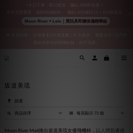
立即註冊成為會員！
⚡今日下單．即日密送．滿$1,000即包運 ⚡
新會員雙重賞：滿$300減$30 ・ 滿$1,000減$110 + $20探索金
加入會員即享$20購物金  訂單商品好評再享$15購物金
Moon River × Lelo｜買玩具即贈保濕精華組
👑 會員特權： 全場滿 $200 免運費 | 🚪 非會員： 運費 $30 | 我們將
「保密出貨」（無店鋪資訊、一般紙箱）、隱私保護、加密付款、
嚴格保密你的購物紀錄，絕不洩露。
立即註冊成為會員！
「保密出貨」（無店鋪資訊、一般紙箱）、隱私保護、加密付款、
立即註冊成為會員！
坂道美琉
套
用
篩選
篩
選
商品排序
每頁顯示 72 個
(0/20)
Moon River Mall推出坂道美琉女優飛機杯，
以人體肌膚感