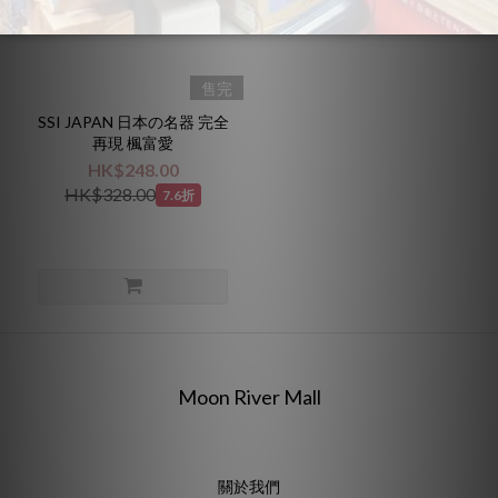
售完
SSI JAPAN 日本の名器 完全
再現 楓富愛
HK$248.00
HK$328.00
7.6折
Moon River Mall
關於我們