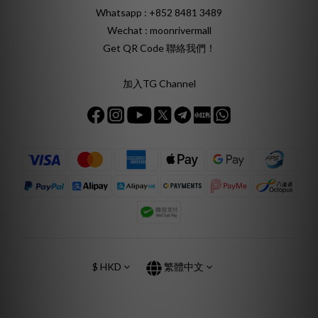
Whatsapp :
+852 8481 3489
Wechat : moonrivermall
Get QR Code 聯絡我們！
加入TG Channel
$
HKD
繁體中文