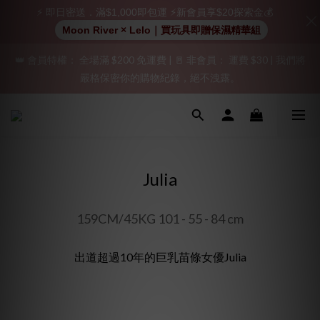
⚡ 即日密送．滿$1,000即包運 ⚡新會員享$20探索金💰
加入會員即享$20購物金  訂單商品好評再享$15購物金
Moon River × Lelo｜買玩具即贈保濕精華組
👑 會員特權： 全場滿 $200 免運費 | 🚪 非會員： 運費 $30 | 我們將
「保密出貨」（無店鋪資訊、一般紙箱）、隱私保護、加密付款、
嚴格保密你的購物紀錄，絕不洩露。
立即註冊成為會員！
「保密出貨」（無店鋪資訊、一般紙箱）、隱私保護、加密付款、
立即註冊成為會員！
Julia
159CM/45KG 101 - 55 - 84 cm
出道超過10年的巨乳苗條女優Julia