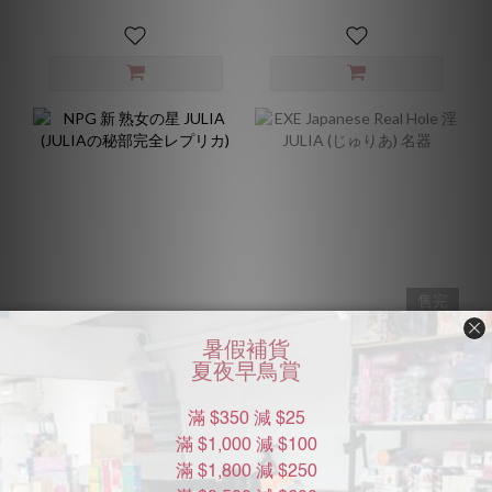
售完
NPG 新 熟女の星 JULIA
EXE Japanese Real Hole 淫
(JULIAの秘部完全レプリ
JULIA (じゅりあ) 名器
カ)
HK$388.00
HK$228.00
HK$438.00
HK$288.00
8.9折
7.9折