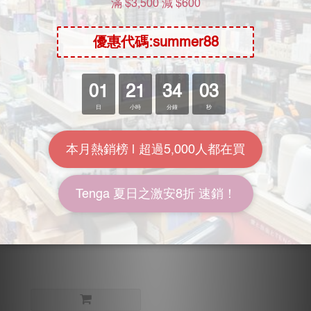
售完
SSI JAPAN 日本の名器 完
全再現 JULIA
HK$248.00
HK$328.00
7.6折