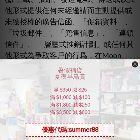
他形式提供任何未經邀請而主動提供或
未獲授權的廣告信函、「促銷資料」、
「垃圾郵件」、「兜售信息」、 「連鎖
信件」、 「層壓式推銷計劃」或任何其
他形式為爭取客戶的行爲，在Moon
River Mall網絡爲該等目的而指定的區
域除外；
(h) 上載、張貼、發送電郵、傅送或以
其他形式提供任何帶有電腦病毒或任何
其他電腦編碼，檔案或程式的資料用作
干擾，破壞或限制任何電腦軟件、硬件