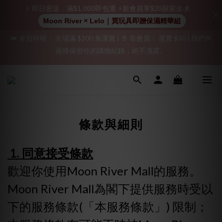
⚡ 即日密送．滿$1,000即包運 ⚡新會員享$20探索金💰
Moon River × Lelo｜買玩具即贈保濕精華組
「保密出貨」（無店鋪資訊、一般紙箱）、隱私保護、加密付款、
「保密出貨」（無店鋪資訊、一般紙箱）、隱私保護、加密付款、
立即註冊成為會員！
立即註冊成為會員！
加入會員即享$20購物金  訂單商品好評再享$15購物金
👑 會員特權： 全場滿 $200 免運費 | 🚪 非會員： 運費 $30 | 我們將
條款與細則
嚴格保密你的購物紀錄，絕不洩露。
「保密出貨」（無店鋪資訊、一般紙箱）、隱私保護、加密付款、
1. 同意接受條款
立即註冊成為會員！
歡迎你使用Moon River Mall的服務。
Moon River Mall為閣下提供服務時受以
下的服務條款(「本服務條款」) 限制；