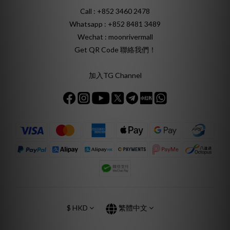
Call : +852 3460 2478
Whatsapp :
+852 8481 3489
Wechat : moonrivermall
Get QR Code 聯絡我們！
加入TG Channel
$
HKD
繁體中文