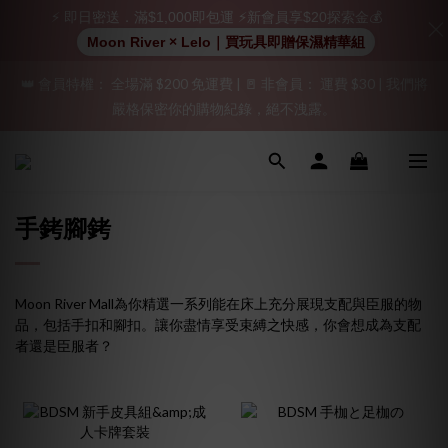
⚡ 即日密送．滿$1,000即包運 ⚡新會員享$20探索金💰
加入會員即享$20購物金  訂單商品好評再享$15購物金
Moon River × Lelo｜買玩具即贈保濕精華組
👑 會員特權： 全場滿 $200 免運費 | 🚪 非會員： 運費 $30 | 我們將
「保密出貨」（無店鋪資訊、一般紙箱）、隱私保護、加密付款、
嚴格保密你的購物紀錄，絕不洩露。
立即註冊成為會員！
「保密出貨」（無店鋪資訊、一般紙箱）、隱私保護、加密付款、
立即註冊成為會員！
手銬腳銬
Moon River Mall為你精選一系列能在床上充分展現支配與臣服的物
品，包括手扣和腳扣。讓你盡情享受束縛之快感，你會想成為支配
者還是臣服者？