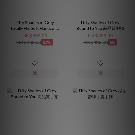
Fifty Shades of Grey
Fifty Shades of Grey
Totally His Soft Handcuffs
Bound to You 高品質腳扣
柔軟型手銬
HK$208.00
HK$388.00
HK$238.00
HK$488.00
8.7折
8折