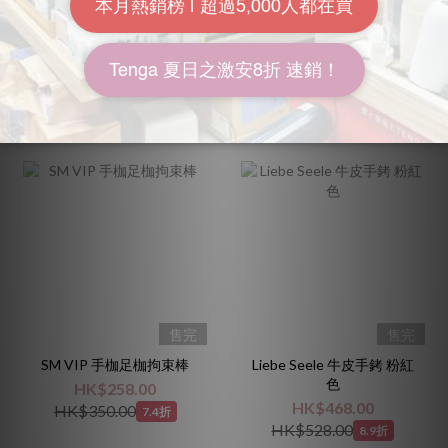
HK$238.00
HK$228.00
7.9折
8.3折
售完
售完
SM VIP 手枷足枷拘束棒
Liebe Seele 牛皮手銬 粉紅
色
HK$258.00
HK$468.00
HK$350.00
7.4折
HK$528.00
8.9折