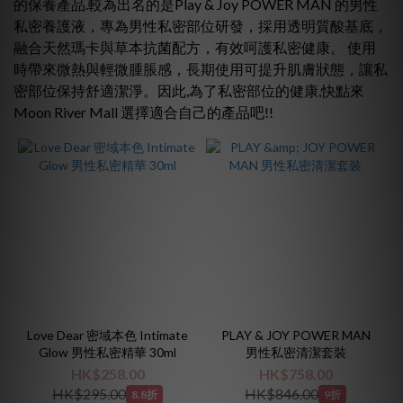
的保養產品.較為出名的是Play & Joy POWER MAN 的男性
私密養護液，專為男性私密部位研發，採用透明質酸基底，
融合天然瑪卡與草本抗菌配方，有效呵護私密健康。 使用
~
時帶來微熱與輕微腫脹感，長期使用可提升肌膚狀態，讓私
密部位保持舒適潔淨。因此,為了私密部位的健康,快點來
Moon River Mall 選擇適合自己的產品吧!!
Love Dear 密域本色 Intimate
PLAY & JOY POWER MAN
Glow 男性私密精華 30ml
男性私密清潔套裝
HK$258.00
HK$758.00
HK$295.00
HK$846.00
8.8折
9折