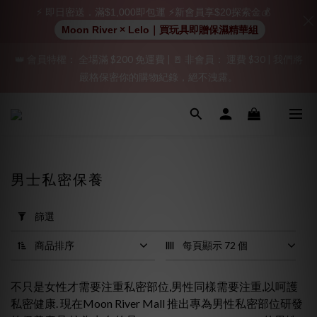
⚡ 即日密送．滿$1,000即包運 ⚡新會員享$20探索金💰
加入會員即享$20購物金  訂單商品好評再享$15購物金
Moon River × Lelo｜買玩具即贈保濕精華組
👑 會員特權： 全場滿 $200 免運費 | 🚪 非會員： 運費 $30 | 我們將
「保密出貨」（無店鋪資訊、一般紙箱）、隱私保護、加密付款、
嚴格保密你的購物紀錄，絕不洩露。
立即註冊成為會員！
「保密出貨」（無店鋪資訊、一般紙箱）、隱私保護、加密付款、
立即註冊成為會員！
男士私密保養
套
用
篩選
篩
選
商品排序
每頁顯示 72 個
(0/20)
不只是女性才需要注重私密部位,男性同樣需要注重,以呵護
價格
私密健康. 現在Moon River Mall 推出專為男性私密部位研發
(HK$)