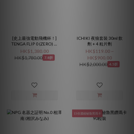
[史上最強電動飛機杯！]
ICHIKI 夜狼套裝 30ml 飲
TENGA FLIP 0 (ZERO) 黑
劑 + 4 粒片劑
色電動版
HK$1,380.00
HK$119.00 ~
HK$1,780.00
HK$900.00
7.8折
HK$2,000.00
4.5折
15倍濃縮秘魯黑瑪卡