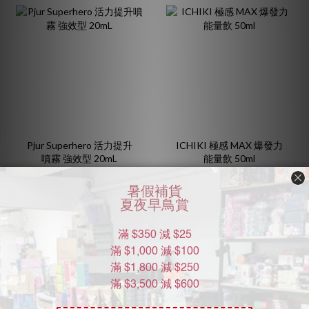
Pjur Superhero 活力提升
ICHIKI 極感 MAX 爆發力
噴霧 強效型 20mL
能量飲 50ml
HK$258.00
HK$119.00
HK$288.00
HK$150.00
9折
7.9折
熱賣產品