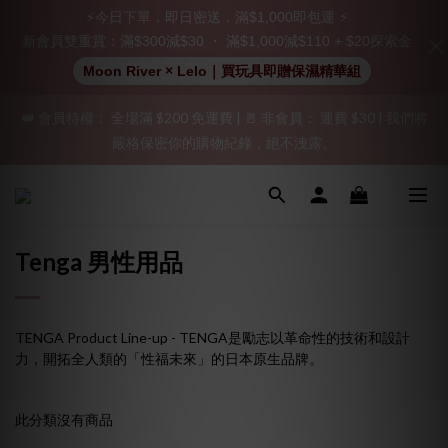
立即註冊成為會員！
⚡今日下單．即日密送．滿$1,000即包運 ⚡
新會員雙重賞：滿$300減$30 ・ 滿$1,000減$110 + $20探索金
加入會員即享$20購物金  訂單商品好評再享$15購物金
Moon River × Lelo｜買玩具即贈保濕精華組
👑 會員特權： 全場滿 $200 免運費 | 🚪 非會員： 運費 $30 | 我們將
「保密出貨」（無店鋪資訊、一般紙箱）、隱私保護、加密付款、
嚴格保密你的購物紀錄，絕不洩露。
立即註冊成為會員！
「保密出貨」（無店鋪資訊、一般紙箱）、隱私保護、加密付款、
立即註冊成為會員！
Tenga 男性用品
TENGA Product Line-up - TENGA是勵志以革命性的技術和設計
力，開拓全人類的「性福未來」的日本原生品牌。
此分類沒有商品