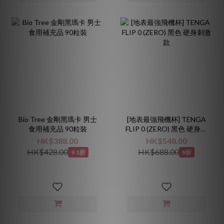
Bio Tree 金剛黑瑪卡 男士
[地表最強飛機杯] TENGA
食用補充品 90粒裝
FLIP 0 (ZERO) 黑色 硬身刺
激款
HK$388.00
HK$548.00
HK$428.00
HK$688.00
9.1折
8折