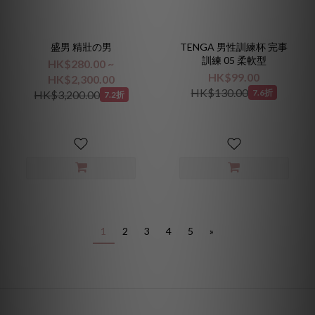
盛男 精壯の男
TENGA 男性訓練杯 完事
訓練 05 柔軟型
HK$280.00 ~
HK$99.00
HK$2,300.00
HK$130.00
7.6折
HK$3,200.00
7.2折
1
2
3
4
5
»