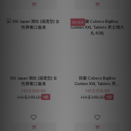
增大首選
SSI Japan 潮吹 (濕透型) 女
荷蘭 Cobeco BigBoy
性興奮口服液
Golden XXL Tablets 男士
增大丸 45粒
HK$268.00
HK$358.00
HK$298.00
HK$398.00
9折
9折