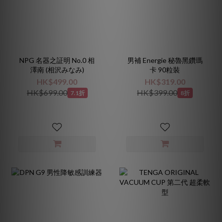
NPG 名器之証明 No.0 相
男補 Energie 秘魯黑鑽瑪
澤南 (相沢みなみ)
卡 90粒裝
HK$499.00
HK$319.00
HK$699.00
HK$399.00
7.1折
8折