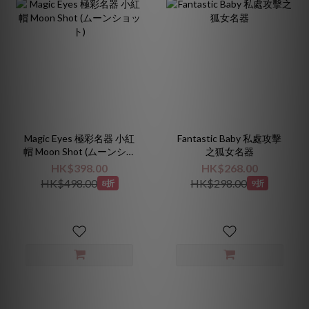
Magic Eyes 極彩名器 小紅
Fantastic Baby 私處攻擊
帽 Moon Shot (ムーンショ
之狐女名器
ット)
HK$398.00
HK$268.00
HK$498.00
HK$298.00
8折
9折