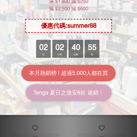
Magie Eyes 肉感黑尻 (黒
Ride Japan 絕叫快感高潮
ギャル尻)
過山車 (絶叫快感ラブデビ
ルコースター)
HK$990.00
HK$228.00
HK$1,050.00
HK$328.00
9.4折
7折