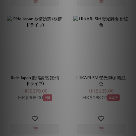
Ride Japan 欲情誘惑 (欲情
HIKARI SM 瑩光腳枷 粉紅
ドライブ)
色
HK$278.00
HK$125.00
HK$308.00
HK$198.00
9折
6.3折