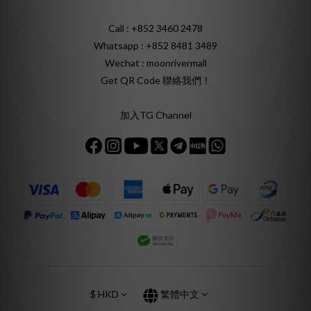
Call : +852 3460 2478
Whatsapp :
+852 8481 3489
Wechat : moonrivermall
Get QR Code 聯絡我們！
加入TG Channel
$
HKD
繁體中文