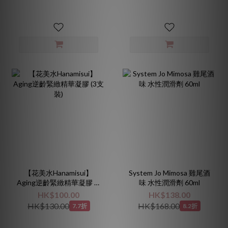
【花美水Hanamisui】
System Jo Mimosa 雞尾酒
Aging逆齡緊緻精華凝膠 (3
味 水性潤滑劑 60ml
支裝)
HK$100.00
HK$138.00
HK$130.00
HK$168.00
7.7折
8.2折