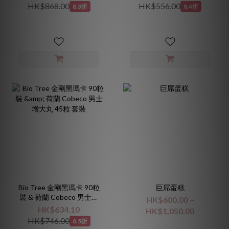
HK$868.00
HK$556.00
8.3折
8.4折
Bio Tree 金剛黑瑪卡 90粒
巨屌蛋糕
裝 & 荷蘭 Cobeco 男士增
HK$600.00 ~
大丸 45粒 套裝
HK$634.10
HK$1,050.00
HK$746.00
8.5折