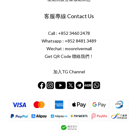
客服專線 Contact Us
Call : +852 3460 2478
Whatsapp :
+852 8481 3489
Wechat : moonrivermall
Get QR Code 聯絡我們！
加入TG Channel