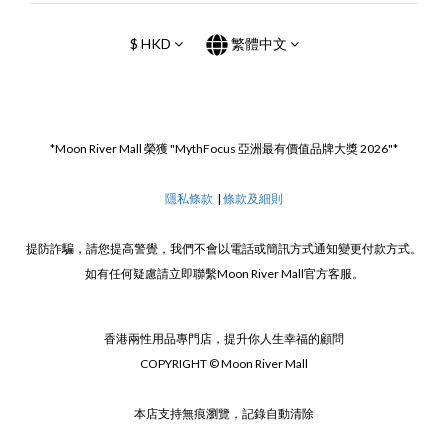
$
HKD
繁體中文
*Moon River Mall 榮獲 "MythFocus 亞洲最有價值品牌大獎 2026"*
隱私條款
|
條款及細則
提防詐騙，請您提高警覺，我們不會以電話或簡訊方式通知變更付款方式。
如有任何疑慮請立即聯繫Moon River Mall官方客服。
香港兩性用品專門店，提升你人生幸福的顧問
COPYRIGHT © Moon River Mall
本店支持無痕瀏覽，記錄自動清除