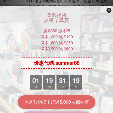
PULSE LITE NEO 有多種吸啜模式可供選擇，從柔和到強烈
的模式切換都非常流暢。我選擇了第一個模式，開始感受它
的魔力。
當陰蒂吸啜器開始工作時，溫柔的吸力讓我感到非常舒服。
它的設計恰到好處，能夠完美地貼合我的身體，帶來持續而
穩定的刺激。隨著我逐漸調整到更高的模式，快感也越來越
強烈，令人無法自拔。
清潔與保養
使用完畢後，清洗也是一個重要的環節。由於它的材質是防
水的，我只需用清水沖洗並輕輕擦乾即可。這樣的設計讓清
潔變得輕鬆方便，完全不需要擔心衛生問題。