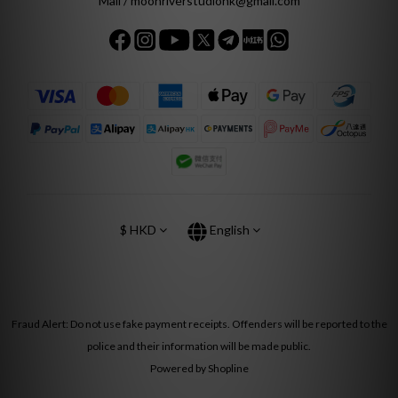
Mail / moonriverstudiohk@gmail.com
$
HKD
English
Fraud Alert: Do not use fake payment receipts. Offenders will be reported to the
police and their information will be made public.
Powered by Shopline