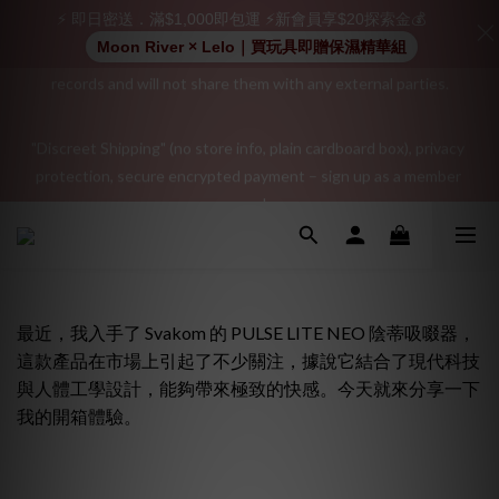
⚡ 即日密送．滿$1,000即包運 ⚡新會員享$20探索金💰
Moon River × Lelo｜買玩具即贈保濕精華組
"Discreet Shipping" (no store info, plain cardboard box), privacy 
"Discreet Shipping" (no store info, plain cardboard box), privacy 
protection, secure encrypted payment – sign up as a member 
protection, secure encrypted payment – sign up as a member 
now!
now!
Join as a member and receive a $20 shopping credit! Leave a 
positive review on your order and earn an additional $15 
shopping credit.
最近，我入手了 Svakom 的 PULSE LITE NEO 陰蒂吸啜器，
這款產品在市場上引起了不少關注，據說它結合了現代科技
👑 Member Benefit: Complimentary shipping on all orders 
與人體工學設計，能夠帶來極致的快感。今天就來分享一下
exceeding $200 | 🚪 Non-member rate: $30 shipping fee | We 
我的開箱體驗。
uphold the strictest confidentiality regarding your purchase 
records and will not share them with any external parties.