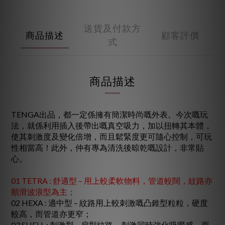
送貨及付款方
商品描述
顧客評價
式
商品描述
TENGA出品，都一定係擁有簡潔時尚嘅外表。今次嘅玩
法，就係利用插入後帶出嘅真空吸力，加以扭轉其本體，
使其刺激度及變化倍增，而且鬆緊度更可隨心控制，可玩
性相當高！此外，仲有專為清洗後晾乾嘅設計，非常貼
心。
01 TETRA : 舒適型 – 用上較柔軟物料，管道較闊，紋路亦
順滑波浪型為主；
02 HEXA : 適中型 – 紋路用上較刺激嘅凸錐型粒粒，硬度
較高，而管道亦更窄；
03 SHELL : 刺激型 – 扇型紋路，刺激同時強化吸啜感，而