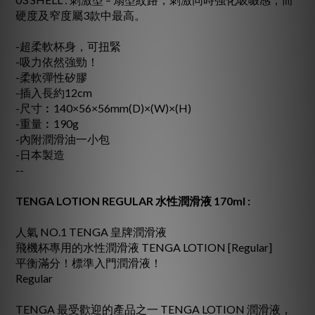
硬度及窄度屬3款中最高。
-超柔軟杯身，可扭緊
-吸力依然強勁！
-柔軟彈性矽膠
-插入長約12cm
-尺寸︰140×56×56mm(D)×(W)×(H)
-重量︰190g
-內附潤滑油一小包
-日本製造
--
TENGA LOTION REGULAR 水性潤滑液 170ml :
人氣 NO.1 TENGA 皇牌潤滑液
飛機杯專用的水性潤滑液 TENGA LOTION [Regular]
平衡滿分！標準入門潤滑液！
Regular
TENGA 最受歡迎的產品之一 TENGA LOTION 潤滑液，