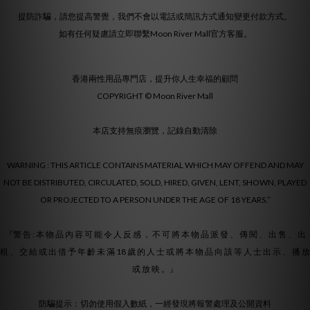
提防詐騙，請您提高警覺，我們不會以電話或簡訊方式通知變更付款方式。
如有任何疑慮請立即聯繫Moon River Mall官方客服。
香港兩性用品專門店，提升你人生幸福的顧問
COPYRIGHT © Moon River Mall
本店支持無痕瀏覽，記錄自動清除
WARNING : THIS ARTICLE CONTAINS MATERIAL WHICH MAY OFFEND AND MAY
NOT BE DISTRIBUTED, CIRCULATED, SOLD, HIRED, GIVEN, LENT, SHOWN, PLAYED
OR PROJECTED TO A PERSON UNDER THE AGE OF 18 YEARS.”
『警 告 : 本 物 品 內 容 可 能 令 人 反 感 ， 不 可 將 本 物 品 派 發 、 傳 閱 、 出 售 、 出
租 、 交 給 或 出 借 予 年 齡 未 滿 18 歲 的 人 士 或 將 本 物 品 向 該 等 人 士 出 示 、 播 放
或 放 映 。』
防騙提示：切勿使用假入數紙，一經發現將報警處理及公開資料