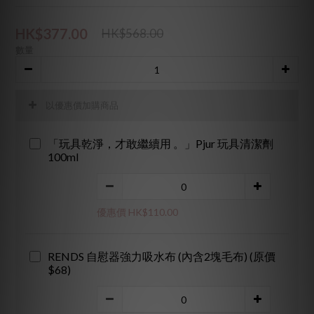
HK$377.00
HK$568.00
數量
以優惠價加購商品
「玩具乾淨，才敢繼續用 。」Pjur 玩具清潔劑
100ml
優惠價 HK$110.00
RENDS 自慰器強力吸水布 (內含2塊毛布) (原價
$68)