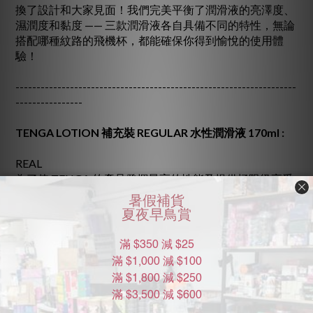
換了設計和大家見面！我們完美平衡了潤滑液的亮澤度、
濕潤度和黏度 —— 三款潤滑液各自具備不同的特性，無論
搭配哪種紋路的飛機杯，都能確保你得到愉悅的使用體
驗！
-------------------------------------------------------------------
----------------
TENGA LOTION 補充裝 REGULAR 水性潤滑液 170ml :
REAL
為了使 TENGA 的產品發揮最高的性能及提供極限級享受
的快感，TENGA 同時研發了 4 種 TENGA HOLE LOTION
水性潤滑液。4 款潤滑液各自具備不同的特性，提供完全
不同的使用感，是 TENGA 飛機杯的最佳伙伴。
專用成分配方，特別滋潤並且持久！
容易清洗及處理。
長的管嘴方便塗抹潤滑液。