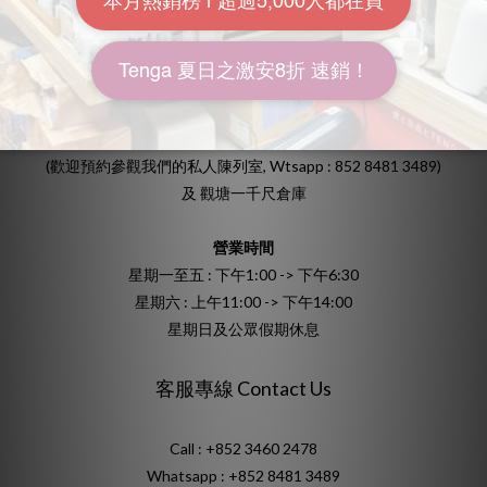
保修及更換
地址
香港九龍灣宏照道25號源發工業大廈6樓612室
(歡迎預約參觀我們的私人陳列室, Wtsapp : 852 8481 3489)
及 觀塘一千尺倉庫
營業時間
星期一至五 : 下午1:00 -> 下午6:30
星期六 : 上午11:00 -> 下午14:00
星期日及公眾假期休息
客服專線 Contact Us
Call : +852 3460 2478
Whatsapp :
+852 8481 3489