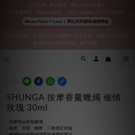
立即註冊成為會員！
⚡今日下單．即日密送．滿$1,000即包運 ⚡
新會員雙重賞：滿$300減$30 ・ 滿$1,000減$110 + $20探索金
加入會員即享$20購物金  訂單商品好評再享$15購物金
Moon River × Lelo｜買玩具即贈保濕精華組
👑 會員特權： 全場滿 $200 免運費 | 🚪 非會員： 運費 $30 | 我們將
「保密出貨」（無店鋪資訊、一般紙箱）、隱私保護、加密付款、
嚴格保密你的購物紀錄，絕不洩露。
立即註冊成為會員！
「保密出貨」（無店鋪資訊、一般紙箱）、隱私保護、加密付款、
立即註冊成為會員！
分享到
SHUNGA 按摩香薰蠟燭 催情
玫瑰 30ml
- 按摩精油香氛蠟燭
- 嗅覺、視覺、觸覺，三種感官刺激 
- 蠟燭融化後變成溫暖的液體按摩油 