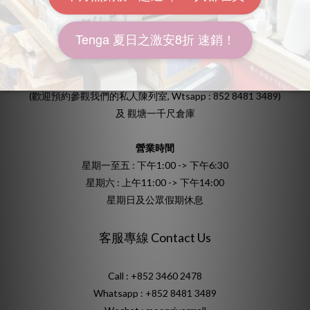
保修及更換
地址
香港九龍灣宏照道25號源發工業大廈6樓612室
(歡迎預約參觀我們的私人陳列室, Wtsapp : 852 8481 3489)
及 觀塘一千尺倉庫
營業時間
星期一至五 : 下午1:00 -> 下午6:30
星期六 : 上午11:00 -> 下午14:00
星期日及公眾假期休息
客服專線 Contact Us
Call : +852 3460 2478
Whatsapp :
+852 8481 3489