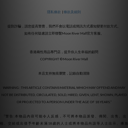
隱私條款
|
條款及細則
提防詐騙，請您提高警覺，我們不會以電話或簡訊方式通知變更付款方式。
如有任何疑慮請立即聯繫Moon River Mall官方客服。
香港兩性用品專門店，提升你人生幸福的顧問
COPYRIGHT © Moon River Mall
本店支持無痕瀏覽，記錄自動清除
WARNING : THIS ARTICLE CONTAINS MATERIAL WHICH MAY OFFEND AND MAY
NOT BE DISTRIBUTED, CIRCULATED, SOLD, HIRED, GIVEN, LENT, SHOWN, PLAYED
OR PROJECTED TO A PERSON UNDER THE AGE OF 18 YEARS.”
『警 告 : 本 物 品 內 容 可 能 令 人 反 感 ， 不 可 將 本 物 品 派 發 、 傳 閱 、 出 售 、 出
租 、 交 給 或 出 借 予 年 齡 未 滿 18 歲 的 人 士 或 將 本 物 品 向 該 等 人 士 出 示 、 播 放