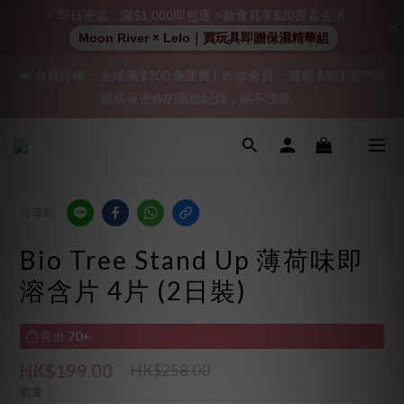
⚡ 即日密送．滿$1,000即包運 ⚡新會員享$20探索金💰
加入會員即享$20購物金  訂單商品好評再享$15購物金
Moon River × Lelo｜買玩具即贈保濕精華組
👑 會員特權： 全場滿 $200 免運費 | 🚪 非會員： 運費 $30 | 我們將
「保密出貨」（無店鋪資訊、一般紙箱）、隱私保護、加密付款、
嚴格保密你的購物紀錄，絕不洩露。
立即註冊成為會員！
「保密出貨」（無店鋪資訊、一般紙箱）、隱私保護、加密付款、
立即註冊成為會員！
分享到
Bio Tree Stand Up 薄荷味即
溶含片 4片 (2日裝)
售出
70+
HK$199.00
HK$258.00
數量