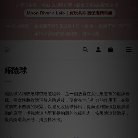
⚡ 即日密送．滿$1,000即包運 ⚡新會員享$20探索金💰
加入會員即享$20購物金  訂單商品好評再享$15購物金
Moon River × Lelo｜買玩具即贈保濕精華組
👑 會員特權： 全場滿 $200 免運費 | 🚪 非會員： 運費 $30 | 我們將
「保密出貨」（無店鋪資訊、一般紙箱）、隱私保護、加密付款、
嚴格保密你的購物紀錄，絕不洩露。
立即註冊成為會員！
「保密出貨」（無店鋪資訊、一般紙箱）、隱私保護、加密付款、
立即註冊成為會員！
縮陰球
縮陰球又稱收陰球或陰道啞鈴，是一個放置在女性陰道裡的鍛鍊器
械。當女性將收陰球放入陰道後，便會在地心引力的作用下，令陰
道肌肉不自覺的夾緊，以避免收陰球掉出，從而達到類似盆底肌運
動的原理，增強陰道內壁和括約肌的收縮能力，恢復陰道緊緻度，
提高陰道高潮感，擺脫性冷淡。