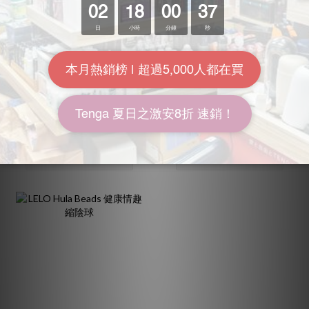
Nomi Tang IntiMate Plus
We-Vibe Bloom 遙控震動
凱格爾運動訓練器
收陰球 珊瑚色
HK$320.00
HK$930.00
HK$350.00
HK$1,030.00
9.1折
9折