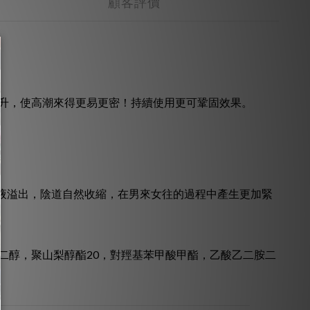
顧客評價
升，使高潮來得更易更密！持續使用更可鞏固效果。
愛液溢出，陰道自然收縮，在男來女往的過程中產生更加緊
二醇，聚山梨醇酯20，對羥基苯甲酸甲酯，乙酸乙二胺二