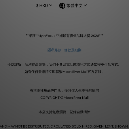
$
HKD
繁體中文
**榮獲 "MythFocus 亞洲最有價值品牌大獎 2026"**
隱私條款
|
條款及細則
提防詐騙，請您提高警覺，我們不會以電話或簡訊方式通知變更付款方式。
如有任何疑慮請立即聯繫Moon River Mall官方客服。
香港兩性用品專門店，提升你人生幸福的顧問
COPYRIGHT © Moon River Mall
本店支持無痕瀏覽，記錄自動清除
ND MAY NOT BE DISTRIBUTED, CIRCULATED, SOLD, HIRED, GIVEN, LENT, SHOWN,