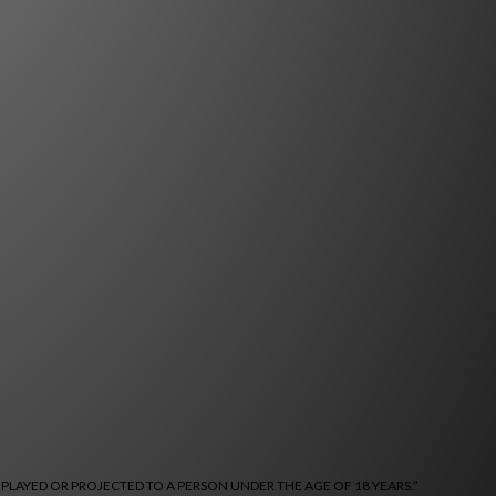
 PLAYED OR PROJECTED TO A PERSON UNDER THE AGE OF 18 YEARS.”