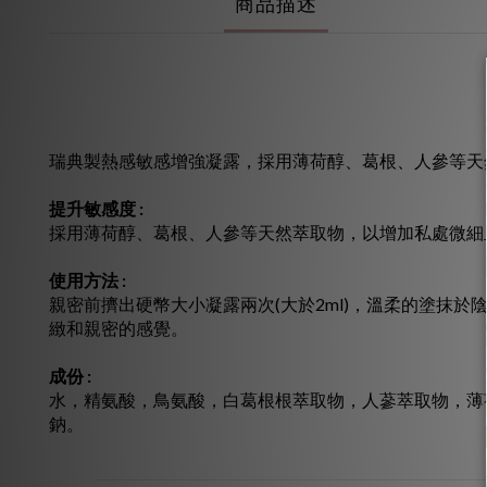
商品描述
瑞典製熱感敏感增強凝露，採用薄荷醇、葛根、人參等天
提升敏感度 :
採用薄荷醇、葛根、人參等天然萃取物，以增加私處微細
使用方法 :
親密前擠出硬幣大小凝露兩次(大於2ml)，溫柔的塗抹
緻和親密的感覺。
成份 :
水，精氨酸，鳥氨酸，白葛根根萃取物，人蔘萃取物，薄
鈉。