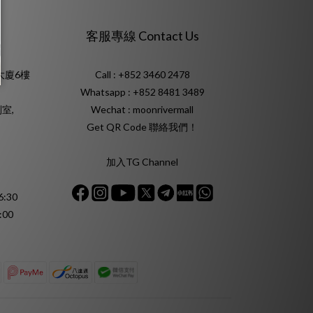
客服專線 Contact Us
大廈6樓
Call : +852 3460 2478
Whatsapp :
+852 8481 3489
室,
Wechat : moonrivermall
Get QR Code 聯絡我們！
加入TG Channel
:30
:00