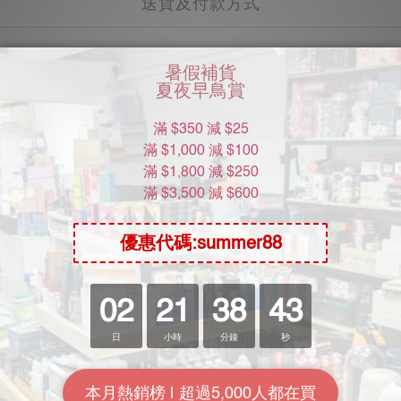
送貨及付款方式
商品描述
然萃取物，以增加私處微細血管供血，達致自然濕潤與敏感度提
血管供血，達致自然濕潤與敏感度提升，使高潮來得更易更密！
於陰道壁，按摩5分鐘後有麻脹充血感，陰道壁敏感度增加，加速
荷醇，薄荷油，野生山藥萃取物，紫松果菊萃取物，卡波姆，丙