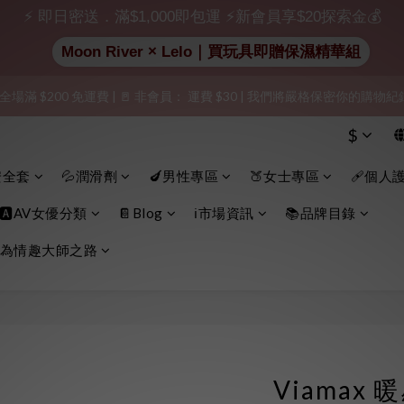
出貨」（無店鋪資訊、一般紙箱）、隱私保護、加密付款、立即註冊成為
⚡ 即日密送．滿$1,000即包運 ⚡新會員享$20探索金💰
Moon River × Lelo｜買玩具即贈保濕精華組
加入會員即享$20購物金  訂單商品好評再享$15購物金
 全場滿 $200 免運費 | 🚪 非會員： 運費 $30 | 我們將嚴格保密你的購
出貨」（無店鋪資訊、一般紙箱）、隱私保護、加密付款、立即註冊成為
$
出貨」（無店鋪資訊、一般紙箱）、隱私保護、加密付款、立即註冊成為
安全套
💦潤滑劑
🍆男性專區
🍑女士專區
🩹個人
🅰️AV女優分類
📔Blog
ℹ️市場資訊
📚品牌目錄
為情趣大師之路
Viamax 