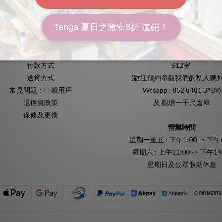
常用資訊
地址
送貨包裝
香港九龍灣宏照道25號源發工業
付款方式
612室
送貨方式
(歡迎預約參觀我們的私人陳列
常見問題：一般用戶
Wtsapp : 852 8481 3489)
退換貨政策
及 觀塘一千尺倉庫
保修及更換
營業時間
星期一至五 : 下午1:00 -> 下午6
星期六 : 上午11:00 -> 下午14
星期日及公眾假期休息