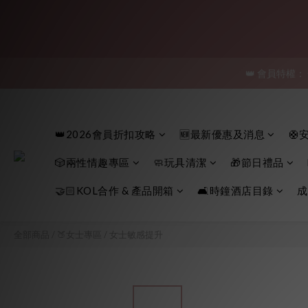
「保密
👑 會員特權：
「保密
「保密
👑2026會員折扣攻略
🆕最新優惠及消息
🛟
🎲兩性情趣專區
🧼玩具清潔
🎁節日禮品
🤝🏻KOL合作 & 產品開箱
🛋️時鐘酒店目錄
成
全部商品
/
🍑女士專區
/
女士敏感提升