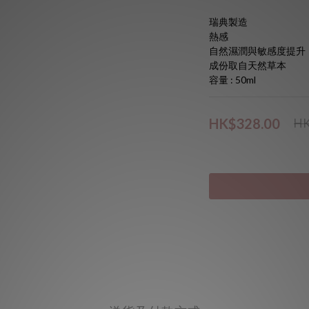
瑞典製造
熱感
自然濕潤與敏感度提升
成份取自天然草本
容量 : 50ml
HK$328.00
HK