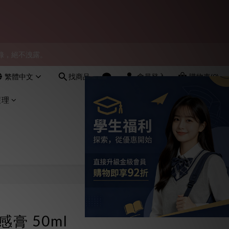
會員！
物紀錄，絕不洩露。
會員！
繁體中文
找商品
會員登入
購物車(0)
會員！
護理
暖感膏 50ml