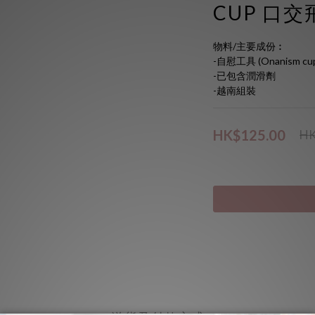
CUP 口交
物料/主要成份︰
-自慰工具 (Onanism cu
-已包含潤滑劑
-越南組裝
HK$125.00
HK