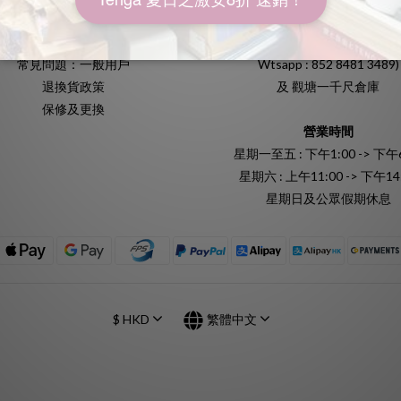
付款方式
612室
送貨方式
(歡迎預約參觀我們的私人陳列
常見問題：一般用戶
Wtsapp : 852 8481 3489)
退換貨政策
及 觀塘一千尺倉庫
保修及更換
營業時間
星期一至五 : 下午1:00 -> 下午6
星期六 : 上午11:00 -> 下午14
星期日及公眾假期休息
$
HKD
繁體中文