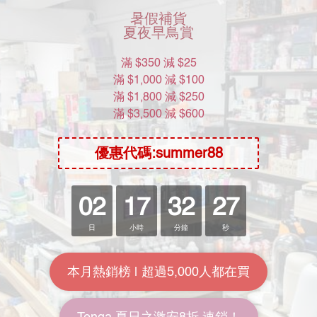
送貨及付款方式
商品描述
者更甚。所以 "典雅 TENGA" 公司銳意於此發展。 我們希望
及抱負。
吸啜感覺。再者，獨特的擠壓形狀有助達到不能比擬的壓迫感。
常用資訊
地址
送貨包裝
香港九龍灣宏照道25號源發工業