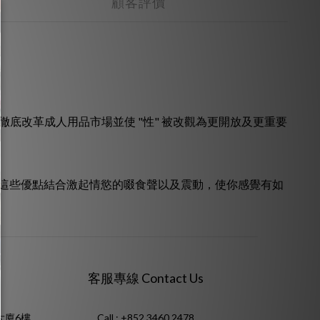
顧客評價
徹底改革成人用品市場並使 "性" 被改觀為更開放及更重要
這些優點結合激起情慾的啜食聲以及震動，使你感覺有如
客服專線 Contact Us
大廈6樓
Call : +852 3460 2478