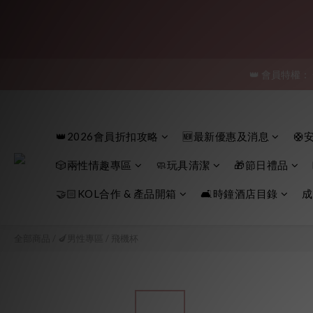
「保密
👑 會員特權：
「保密
「保密
👑2026會員折扣攻略
🆕最新優惠及消息
🛟
🎲兩性情趣專區
🧼玩具清潔
🎁節日禮品
🤝🏻KOL合作 & 產品開箱
🛋️時鐘酒店目錄
成
全部商品
/
🍆男性專區
/
飛機杯