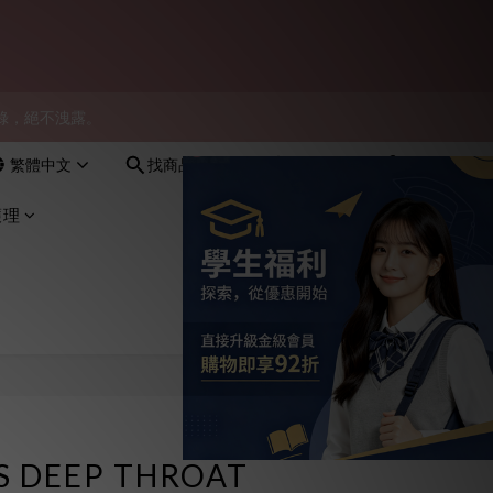
會員！
物紀錄，絕不洩露。
會員！
繁體中文
找商品
會員登入
購物車(0)
會員！
護理
S DEEP THROAT