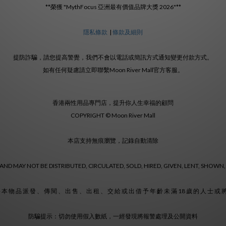
**榮獲 "MythFocus 亞洲最有價值品牌大獎 2026"**
隱私條款
|
條款及細則
提防詐騙，請您提高警覺，我們不會以電話或簡訊方式通知變更付款方式。
如有任何疑慮請立即聯繫Moon River Mall官方客服。
香港兩性用品專門店，提升你人生幸福的顧問
COPYRIGHT © Moon River Mall
本店支持無痕瀏覽，記錄自動清除
ND MAY NOT BE DISTRIBUTED, CIRCULATED, SOLD, HIRED, GIVEN, LENT, SHOWN,
 本 物 品 派 發 、 傳 閱 、 出 售 、 出 租 、 交 給 或 出 借 予 年 齡 未 滿 18 歲 的 人 士 或
防騙提示：切勿使用假入數紙，一經發現將報警處理及公開資料