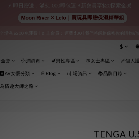
出貨」（無店鋪資訊、一般紙箱）、隱私保護、加密付款、立即註冊成為
⚡ 即日密送．滿$1,000即包運 ⚡新會員享$20探索金💰
Moon River × Lelo｜買玩具即贈保濕精華組
加入會員即享$20購物金  訂單商品好評再享$15購物金
 全場滿 $200 免運費 | 🚪 非會員： 運費 $30 | 我們將嚴格保密你的購
出貨」（無店鋪資訊、一般紙箱）、隱私保護、加密付款、立即註冊成為
$
出貨」（無店鋪資訊、一般紙箱）、隱私保護、加密付款、立即註冊成為
安全套
💦潤滑劑
🍆男性專區
🍑女士專區
🩹個人
🅰️AV女優分類
📔Blog
ℹ️市場資訊
📚品牌目錄
為情趣大師之路
TENGA U.