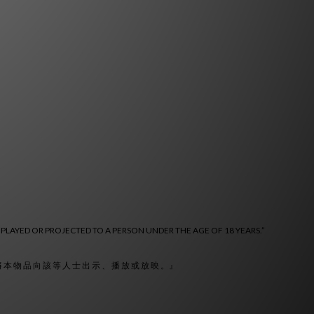
 PLAYED OR PROJECTED TO A PERSON UNDER THE AGE OF 18 YEARS.”
 將 本 物 品 向 該 等 人 士 出 示 、 播 放 或 放 映 。』