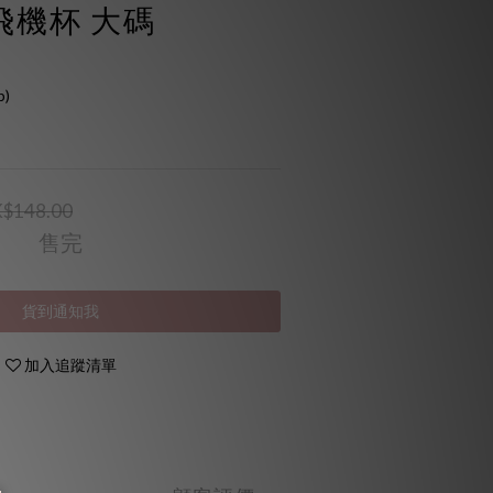
飛機杯 大碼
p)
$148.00
售完
貨到通知我
加入追蹤清單