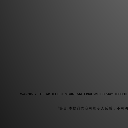
WARNING : THIS ARTICLE CONTAINS MATERIAL WHICH MAY OFFEND A
『警 告 : 本 物 品 內 容 可 能 令 人 反 感 ， 不 可 將