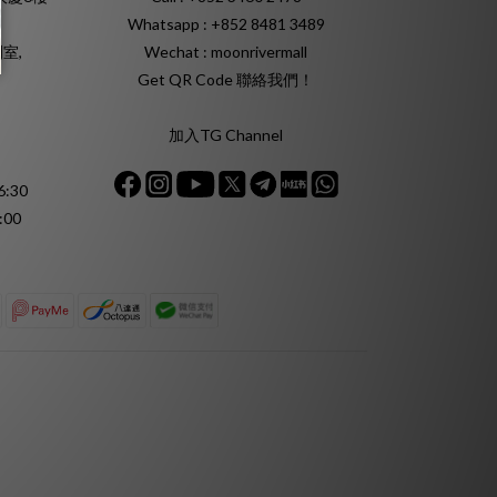
Whatsapp :
+852 8481 3489
室,
Wechat : moonrivermall
Get QR Code 聯絡我們！
加入TG Channel
:30
:00