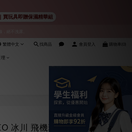
 Lelo｜買玩具即贈保濕精華組
物紀錄，絕不洩露。
會員！
會員！
繁體中文
找商品
會員登入
購物車(0)
護理
立即購買
GEO 冰川 飛機球