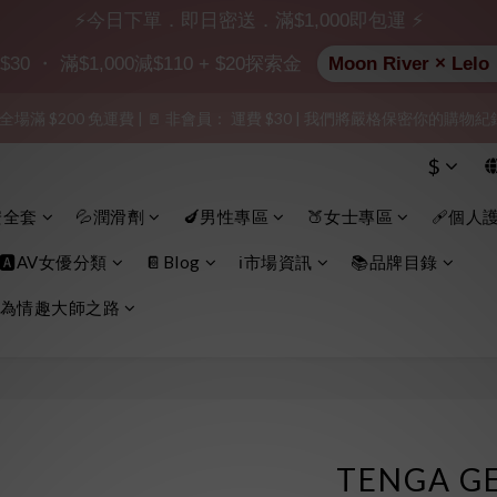
⚡今日下單．即日密送．滿$1,000即包運 ⚡
加入會員即享$20購物金  訂單商品好評再享$15購物金
 ・ 滿$1,000減$110 + $20探索金
Moon River ×
 全場滿 $200 免運費 | 🚪 非會員： 運費 $30 | 我們將嚴格保密你的購
出貨」（無店鋪資訊、一般紙箱）、隱私保護、加密付款、立即註冊成為
出貨」（無店鋪資訊、一般紙箱）、隱私保護、加密付款、立即註冊成為
$
安全套
💦潤滑劑
🍆男性專區
🍑女士專區
🩹個人
🅰️AV女優分類
📔Blog
ℹ️市場資訊
📚品牌目錄
為情趣大師之路
TENGA 