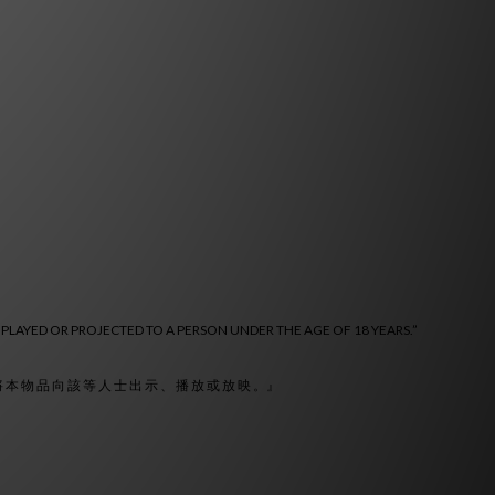
 PLAYED OR PROJECTED TO A PERSON UNDER THE AGE OF 18 YEARS.”
 將 本 物 品 向 該 等 人 士 出 示 、 播 放 或 放 映 。』