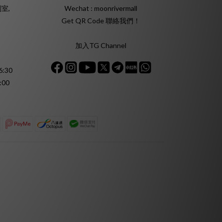
室,
Wechat : moonrivermall
Get QR Code 聯絡我們！
加入TG Channel
:30
:00