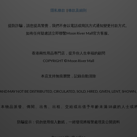
隱私條款
|
條款及細則
提防詐騙，請您提高警覺，我們不會以電話或簡訊方式通知變更付款方式。
如有任何疑慮請立即聯繫Moon River Mall官方客服。
香港兩性用品專門店，提升你人生幸福的顧問
COPYRIGHT © Moon River Mall
本店支持無痕瀏覽，記錄自動清除
ND MAY NOT BE DISTRIBUTED, CIRCULATED, SOLD, HIRED, GIVEN, LENT, SHOWN,
 本 物 品 派 發 、 傳 閱 、 出 售 、 出 租 、 交 給 或 出 借 予 年 齡 未 滿 18 歲 的 人 士 或
防騙提示：切勿使用假入數紙，一經發現將報警處理及公開資料