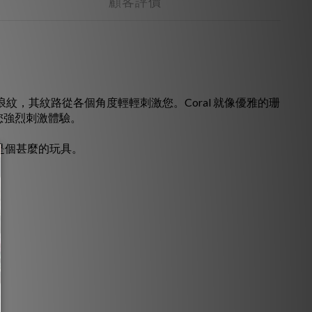
顧客評價
優雅的波浪紋，其紋路從各個角度輕輕刺激您。Coral 就像優雅的珊
您強烈刺激體驗。
是個甚麼的玩具。