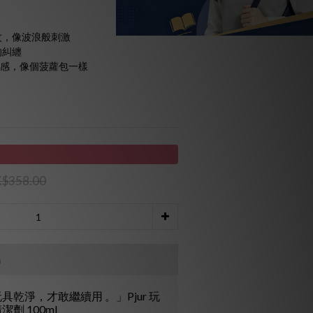
條紋，像波浪般刺激
的糾纏
川性快感，像個菠蘿包一樣
$358.00
品
具乾淨，才敢繼續用 。」Pjur 玩
潔劑 100ml