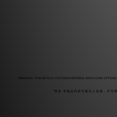
WARNING : THIS ARTICLE CONTAINS MATERIAL WHICH MAY OFFEND A
『警 告 : 本 物 品 內 容 可 能 令 人 反 感 ， 不 可 將