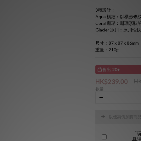
3種設計﹕
Aqua 橫紋︰以橫形
Coral 珊瑚︰珊瑚形狀
Glacier 冰川︰冰
尺寸︰87 x 87 x 86mm
重量︰210g
售出
20+
HK$239.00
HK
數量
以優惠價加購商
「玩
具清