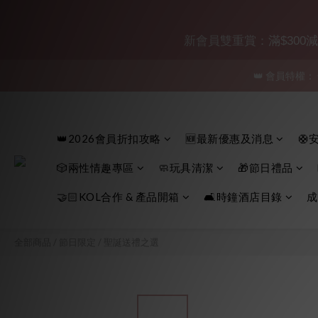
新會員雙重賞：滿$300減$30
👑 會員特權：
「保密
「保密
👑2026會員折扣攻略
🆕最新優惠及消息
🛟
🎲兩性情趣專區
🧼玩具清潔
🎁節日禮品
🤝🏻KOL合作 & 產品開箱
🛋️時鐘酒店目錄
成
全部商品
/
節日限定
/
聖誕送禮之選