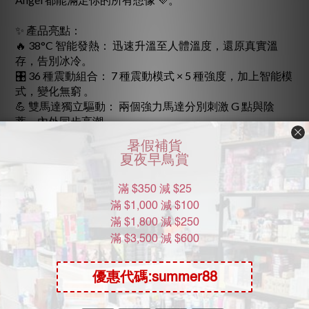
✨ 產品亮點：
🔥 38°C 智能發熱： 迅速升溫至人體溫度，還原真實溫
存，告別冰冷。
🎛️ 36 種震動組合： 7 種震動模式 × 5 種強度，加上智能模
式，變化無窮 。
💪 雙馬達獨立驅動： 兩個強力馬達分別刺激 G 點與陰
蒂，內外同步高潮 。
🌊 波浪紋表面： 獨特水波紋設計，抽動時帶來更豐富的
觸感刺激 。
🤫 靜音馬達： 運轉噪音低於 50dB，1 米外幾乎聽不見，
保有私密空間 。
💧 IPX7 全防水： 整機防水，沐浴時光也能享受玩水樂趣
。
🔋 長效續航： 充電 1 小時，即可使用長達 3 小時 。
了解更多