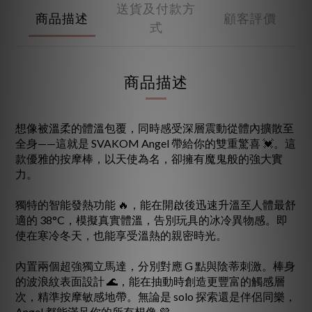
送貨及付款方
商品描述
顧客評價
式
商品描述
想像被溫柔的體溫包覆，同時感受深層震動從體內擴散至
全身——這就是 SVAKOM Angel 帶給你的雙重驚喜 💓。這
款優雅的按摩棒，以天使為名，卻擁有魔鬼般的強大實
力。
獨特的智能發熱功能 🔥，能在開啟後迅速升溫至人體最舒
適的 38°C，模擬真實體溫，告別玩具的冰冷異物感。即
使在寒冷冬天，也能享受溫熱的親密時光。
內置兩個超強獨立馬達，分別對應 G 點與陰蒂刺激。棒身
的波浪紋表面設計 🌊，能在抽動時創造更豐富的觸感層
次，精準按摩敏感地帶。無論是 solo 探索還是伴侶同樂，
Angel 都能滿足你的所有想像 💜。