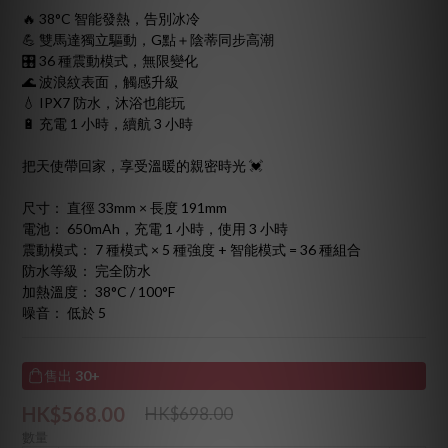
🔥 38°C 智能發熱，告別冰冷
💪 雙馬達獨立驅動，G點＋陰蒂同步高潮
🎛️ 36 種震動模式，無限變化
🌊 波浪紋表面，觸感升級
💧 IPX7 防水，沐浴也能玩
🔋 充電 1 小時，續航 3 小時
把天使帶回家，享受溫暖的親密時光 💓
尺寸： 直徑 33mm × 長度 191mm
電池： 650mAh，充電 1 小時，使用 3 小時
震動模式： 7 種模式 × 5 種強度 + 智能模式 = 36 種組合
防水等級： 完全防水
加熱溫度： 38°C / 100°F
噪音： 低於 5
售出
30+
HK$568.00
HK$698.00
數量