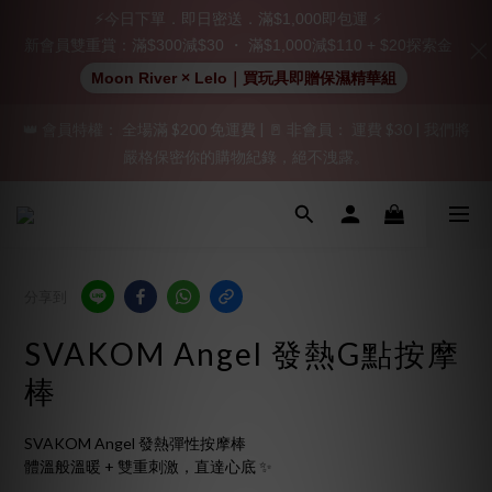
立即註冊成為會員！
⚡今日下單．即日密送．滿$1,000即包運 ⚡
新會員雙重賞：滿$300減$30 ・ 滿$1,000減$110 + $20探索金
加入會員即享$20購物金  訂單商品好評再享$15購物金
Moon River × Lelo｜買玩具即贈保濕精華組
👑 會員特權： 全場滿 $200 免運費 | 🚪 非會員： 運費 $30 | 我們將
「保密出貨」（無店鋪資訊、一般紙箱）、隱私保護、加密付款、
嚴格保密你的購物紀錄，絕不洩露。
立即註冊成為會員！
「保密出貨」（無店鋪資訊、一般紙箱）、隱私保護、加密付款、
立即註冊成為會員！
分享到
SVAKOM Angel 發熱G點按摩
棒
SVAKOM Angel 發熱彈性按摩棒
體溫般溫暖 + 雙重刺激，直達心底 ✨