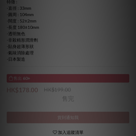
特徵 :	
-直徑 : 33mm
-圓周 : 104mm
-闊度 : 52±2mm
-長度 180±10mm
-透明無色
-非殺精形潤滑劑
-貼身超薄形狀
-氣味消除處理
-日本製造
售出
60+
HK$178.00
HK$199.00
售完
貨到通知我
加入追蹤清單