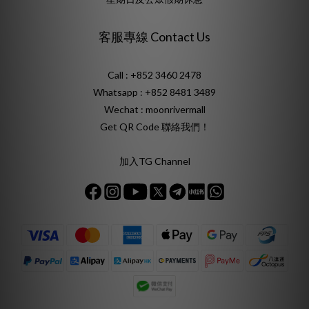
客服專線 Contact Us
Call : +852 3460 2478
Whatsapp :
+852 8481 3489
Wechat : moonrivermall
Get QR Code 聯絡我們！
加入TG Channel