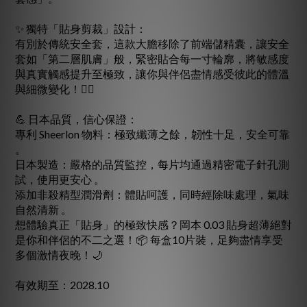
✨ 獨特「貼身剪裁」設計：
有別於傳統安全套，這款大膽移除了前端儲精囊，讓安全
套如「第二層肌膚」般，緊密貼合每一寸輪廓，將敏感度
與真實觸感提升至極致，讓你與伴侶盡情感受彼此的體溫
與細微變化！❤️‍🔥
💪 日本品質，信心保證：
專利 Sheerlon 物料：極致纖薄之餘，韌性十足，安全可靠
。
日本製造：嚴格的品質監控，每片均通過精密電子針孔測
試，使用更安心 。
添加非殺精型潤滑劑：體貼呵護，同時經除味處理，氣味
自然清新 。
想體驗真正「貼身」的極致快感？岡本 0.03 貼身超薄絕對
是你和伴侶的不二之選！📦 每盒10片裝，足夠盡情享受
多個激情夜晚！🌙
有效期至：2028.10