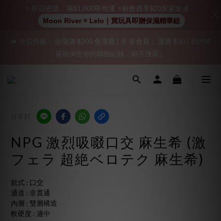
⚡ 即日密送．滿$1,000即包運 ⚡新會員享$20探索金💰
加入會員即享$20購物金  訂單商品好評再享$15購物金
Moon River × Lelo｜買玩具即贈保濕精華組
👑 會員特權： 全場滿 $200 免運費 | 🚪 非會員： 運費 $30 | 我們將
「保密出貨」（無店鋪資訊、一般紙箱）、隱私保護、加密付款、
嚴格保密你的購物紀錄，絕不洩露。
立即註冊成為會員！
「保密出貨」（無店鋪資訊、一般紙箱）、隱私保護、加密付款、
立即註冊成為會員！
分享到
NPG 激烈吸啜口交 麻生希 (激
フェラ 超絶ベロテク 麻生希)
款式 : 口交
通道 : 非貫通
內層 : 雙層構造
軟硬度 : 適中