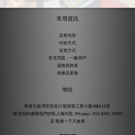
KOL計劃
常用資訊
送貨包裝
付款方式
送貨方式
常見問題：一般用戶
退換貨政策
保修及更換
地址
香港九龍灣宏照道25號源發工業大廈6樓612室
(歡迎預約參觀我們的私人陳列室, Wtsapp : 852 8481 3489)
及 觀塘一千尺倉庫