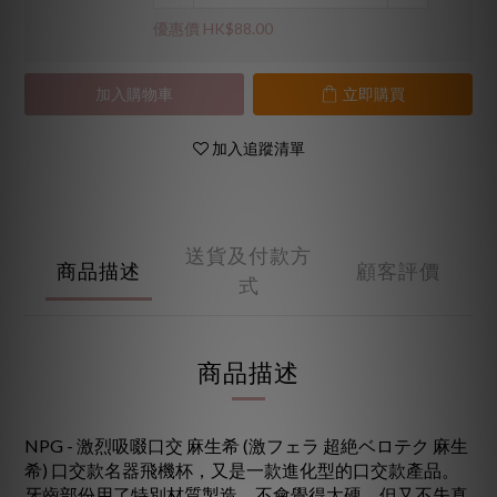
優惠價 HK$88.00
加入購物車
立即購買
加入追蹤清單
送貨及付款方
商品描述
顧客評價
式
商品描述
NPG - 激烈吸啜口交 麻生希 (激フェラ 超絶ベロテク 麻生
希) 口交款名器飛機杯，又是一款進化型的口交款產品。
牙齒部份用了特別材質製造，不會覺得太硬，但又不失真