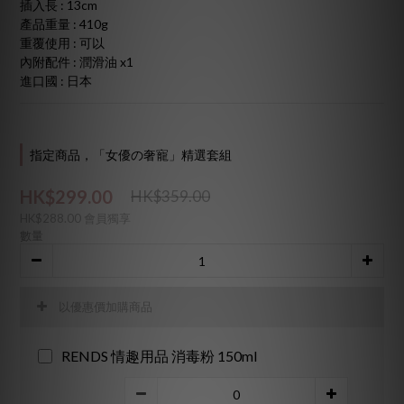
插入長 : 13cm
產品重量 : 410g
重覆使用 : 可以
內附配件 : 潤滑油 x1
進口國 : 日本
指定商品，「女優の奢寵」精選套組
HK$299.00
HK$359.00
HK$288.00
會員獨享
數量
以優惠價加購商品
RENDS 情趣用品 消毒粉 150ml