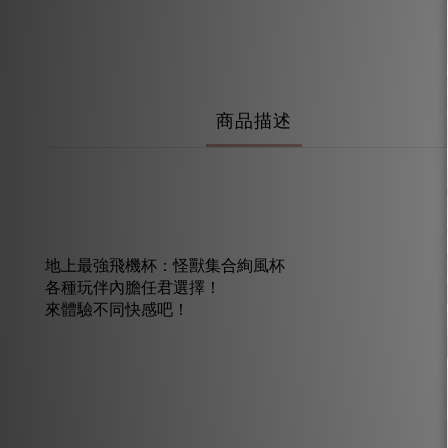
商品描述
地上最強飛機杯：怪獸集合絢風杯
各種玩伴內膽任君選擇！
來體驗不同快感吧！