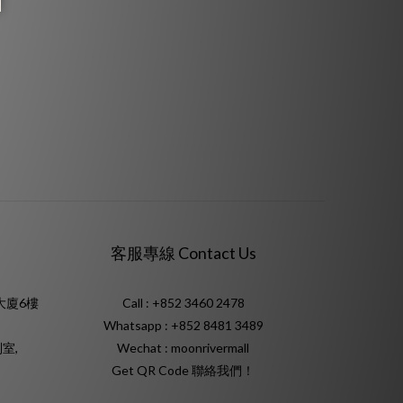
客服專線 Contact Us
大廈6樓
Call : +852 3460 2478
Whatsapp :
+852 8481 3489
室,
Wechat : moonrivermall
Get QR Code 聯絡我們！