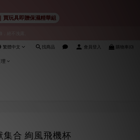
會員！
 Lelo｜買玩具即贈保濕精華組
物紀錄，絕不洩露。
會員！
繁體中文
找商品
會員登入
購物車(0)
會員！
護理
立即購買
獸集合 絢風飛機杯