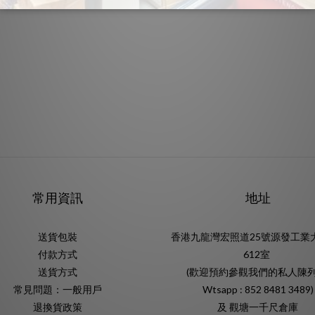
常用資訊
地址
送貨包裝
香港九龍灣宏照道25號源發工業
付款方式
612室
送貨方式
(歡迎預約參觀我們的私人陳列
常見問題：一般用戶
Wtsapp : 852 8481 3489)
退換貨政策
及 觀塘一千尺倉庫