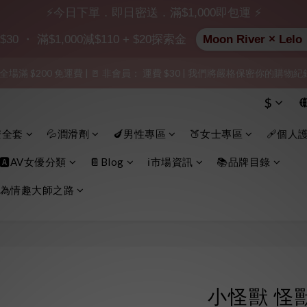
出貨」（無店鋪資訊、一般紙箱）、隱私保護、加密付款、立即註冊成為
⚡今日下單．即日密送．滿$1,000即包運 ⚡
 ・ 滿$1,000減$110 + $20探索金
Moon River ×
加入會員即享$20購物金  訂單商品好評再享$15購物金
 全場滿 $200 免運費 | 🚪 非會員： 運費 $30 | 我們將嚴格保密你的購
出貨」（無店鋪資訊、一般紙箱）、隱私保護、加密付款、立即註冊成為
$
出貨」（無店鋪資訊、一般紙箱）、隱私保護、加密付款、立即註冊成為
安全套
💦潤滑劑
🍆男性專區
🍑女士專區
🩹個人
🅰️AV女優分類
📔Blog
ℹ️市場資訊
📚品牌目錄
為情趣大師之路
小怪獸 怪