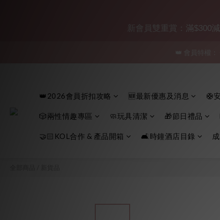
「保密
新會員雙重賞：滿$300減$30
👑 會員特權：
「保密
「保密
👑2026會員折扣攻略
🆕最新優惠及消息
🛟
🎲兩性情趣專區
🧼玩具清潔
🎁節日禮品
🤝🏻KOL合作 & 產品開箱
🛋️時鐘酒店目錄
成
全部商品
/
新貨品