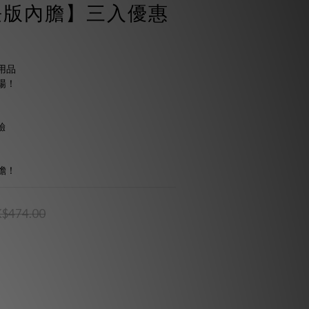
長版內膽】三入優惠
用品
場！
驗
膽！
$474.00