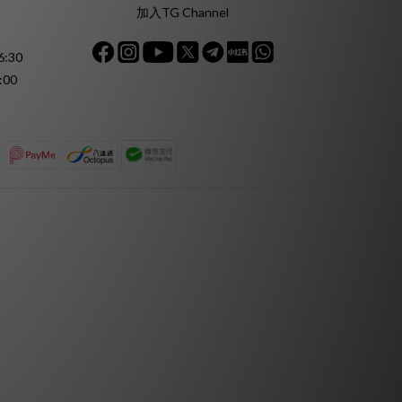
加入TG Channel
:30
:00