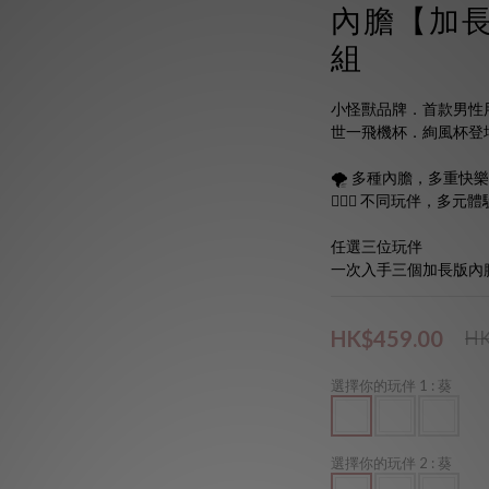
內膽【加
組
小怪獸品牌．首款男性
世一飛機杯．絢風杯登
🌪️ 多種內膽，多重快樂
🧝🏻‍♀️ 不同玩伴，多元體
任選三位玩伴
一次入手三個加長版內
HK$459.00
HK
選擇你的玩伴 1
: 葵
選擇你的玩伴 2
: 葵