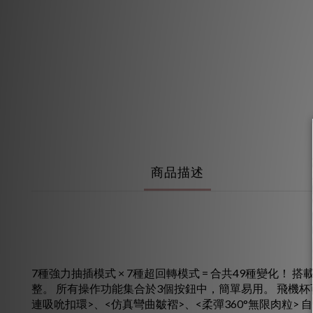
商品描述
7種強力抽插模式 × 7種超回轉模式 = 合共49種變化
整。 所有操作功能集合於3個按鈕中，簡單易用。 飛機杯
連吸吮扣環>、<仿真彎曲皺褶>、<柔彈360°無限肉粒>