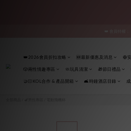
「保密
👑 會員特權：
「保密
「保密
👑2026會員折扣攻略
🆕最新優惠及消息
🛟
🎲兩性情趣專區
🧼玩具清潔
🎁節日禮品
🤝🏻KOL合作 & 產品開箱
🛋️時鐘酒店目錄
成
全部商品
/
🍆男性專區
/
電動飛機杯