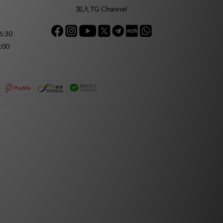
加入TG Channel
:30
:00