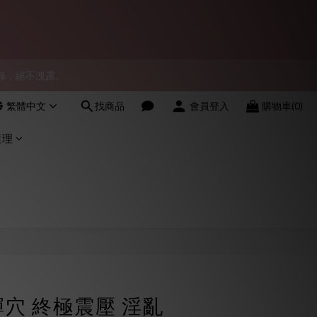
會員！
物紀錄，絕不洩露。
會員！
繁體中文
找商品
會員登入
購物車(0)
會員！
護理
立即購買
彈穴 終極震壓 淫亂