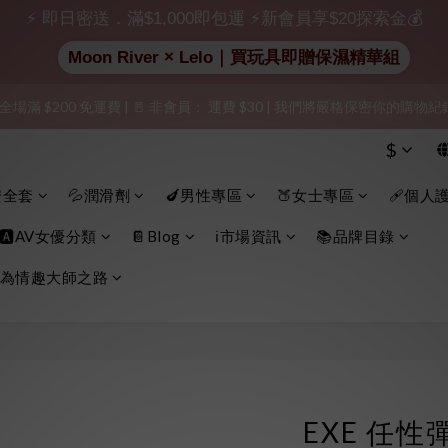
出貨」（無店鋪資訊、一般紙箱）、隱私保護、加密付款、立即註冊成為
⚡ 即日密送．滿$1,000即包運 ⚡新會員享$20探索金💰
Moon River × Lelo｜買玩具即贈保濕精華組
加入會員即享$20購物金  訂單商品好評再享$15購物金
 全場滿 $200 免運費 | 🚪 非會員： 運費 $30 | 我們將嚴格保密你的購
出貨」（無店鋪資訊、一般紙箱）、隱私保護、加密付款、立即註冊成為
$
出貨」（無店鋪資訊、一般紙箱）、隱私保護、加密付款、立即註冊成為
安全套
💦潤滑劑
🍆男性專區
🍑女士專區
🩹個人
🅰️AV女優分類
📔Blog
ℹ️市場資訊
📚品牌目錄
為情趣大師之路
EXE 任性