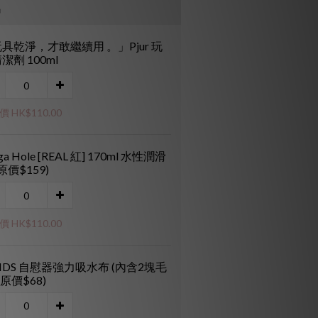
品
具乾淨，才敢繼續用 。」Pjur 玩
潔劑 100ml
 HK$110.00
ga Hole [REAL 紅] 170ml 水性潤滑
(原價$159)
 HK$110.00
NDS 自慰器強力吸水布 (內含2塊毛
(原價$68)