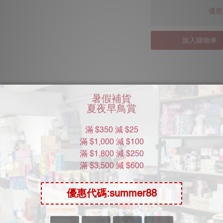
優惠價
加入購物車
送貨及付款方式
商品描述
！ 搭載真人配音嬌喘聲機能！（CV：そよかぜみらい） 145°可
可單獨取出方便用後清洗。 尺寸適合手持使用，讓你以最合心的方
 自慰杯的內部結構也非常講究！