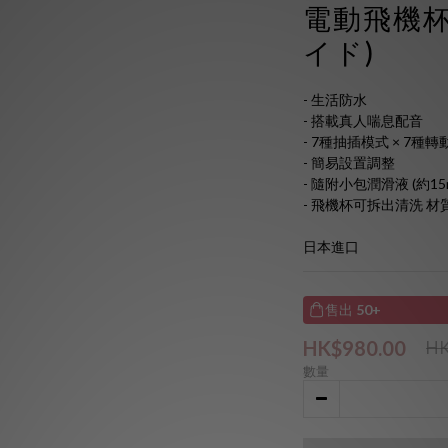
電動飛機杯
イド)
- 生活防水 
- 搭載真人喘息配音 
- 7種抽插模式 × 7種轉
- 簡易設置調整 
- 隨附小包潤滑液 (約15m
- 飛機杯可拆出清洗 材
日本進口
售出
50+
HK$980.00
HK
數量