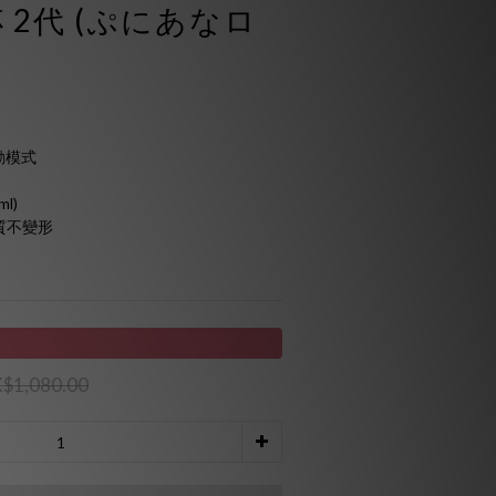
 2代 (ぷにあなロ
動模式 
l) 
質不變形
$1,080.00