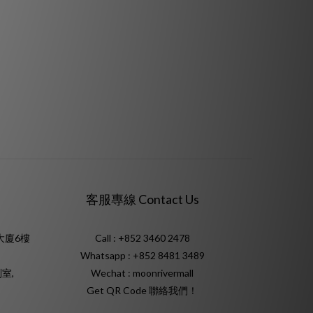
客服專線 Contact Us
大廈6樓
Call : +852 3460 2478
Whatsapp :
+852 8481 3489
室,
Wechat : moonrivermall
Get QR Code 聯絡我們！