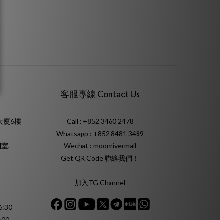
客服專線 Contact Us
大廈6樓
Call : +852 3460 2478
Whatsapp :
+852 8481 3489
室,
Wechat : moonrivermall
Get QR Code 聯絡我們！
加入TG Channel
:30
:00