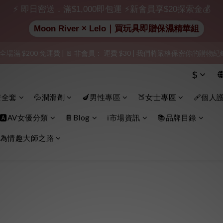
出貨」（無店鋪資訊、一般紙箱）、隱私保護、加密付款、立即註冊成為
⚡ 即日密送．滿$1,000即包運 ⚡新會員享$20探索金💰
Moon River × Lelo｜買玩具即贈保濕精華組
加入會員即享$20購物金  訂單商品好評再享$15購物金
 全場滿 $200 免運費 | 🚪 非會員： 運費 $30 | 我們將嚴格保密你的購
出貨」（無店鋪資訊、一般紙箱）、隱私保護、加密付款、立即註冊成為
$
出貨」（無店鋪資訊、一般紙箱）、隱私保護、加密付款、立即註冊成為
安全套
💦潤滑劑
🍆男性專區
🍑女士專區
🩹個人
🅰️AV女優分類
📔Blog
ℹ️市場資訊
📚品牌目錄
為情趣大師之路