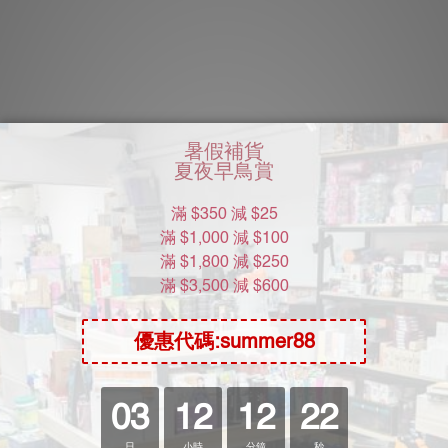
【商品描述】
SVAKOM無線遙控跳蛋
有質感的包裝和時尚的遙控跳蛋
強勁但超靜音 即使初學者也能輕鬆拍攝野外遙控play視頻
控制距離最遠可到10 米，和親愛的ta玩出不同花樣。
真實還原漫畫小說中的色情場景
5+1種震動模式，5種震動強度
凸起螺旋波紋，可輕輕按摩敏感區域
採用優質矽膠材料
IPX7級防水，便於用後清洗
USB充電，使用方便！