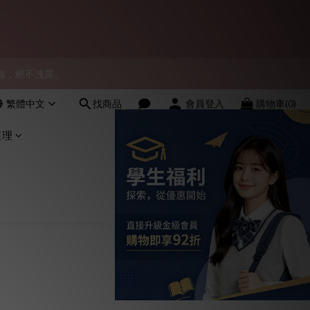
會員！
物紀錄，絕不洩露。
會員！
繁體中文
找商品
會員登入
購物車(0)
會員！
護理