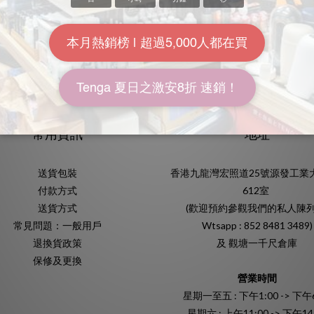
Enter
常用資訊
地址
送貨包裝
香港九龍灣宏照道25號源發工業
付款方式
612室
送貨方式
(歡迎預約參觀我們的私人陳列
常見問題：一般用戶
Wtsapp : 852 8481 3489)
退換貨政策
及 觀塘一千尺倉庫
保修及更換
營業時間
星期一至五 : 下午1:00 -> 下午6
星期六 : 上午11:00 -> 下午14