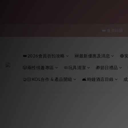
「保密
👑 會員特權：
「保密
「保密
👑2026會員折扣攻略
🆕最新優惠及消息
🛟
🎲兩性情趣專區
🧼玩具清潔
🎁節日禮品
🤝🏻KOL合作 & 產品開箱
🛋️時鐘酒店目錄
成